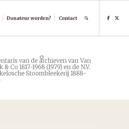
Donateur worden?
Contact
entaris van de archieven van Van
 & Co 1817-1968 (1979) en de N.V.
kelosche Stoombleekerij 1888-
5