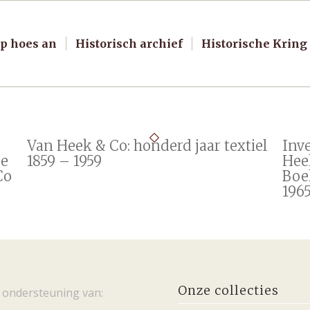
p hoes an
Historisch archief
Historische Kring
Van Heek & Co: honderd jaar textiel
Inv
de
1859 – 1959
Heek
Co
Boe
196
Onze collecties
 ondersteuning van: