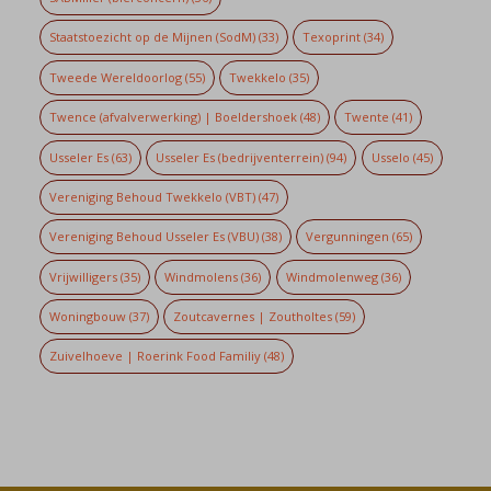
Staatstoezicht op de Mijnen (SodM)
(33)
Texoprint
(34)
Tweede Wereldoorlog
(55)
Twekkelo
(35)
Twence (afvalverwerking) | Boeldershoek
(48)
Twente
(41)
Usseler Es
(63)
Usseler Es (bedrijventerrein)
(94)
Usselo
(45)
Vereniging Behoud Twekkelo (VBT)
(47)
Vereniging Behoud Usseler Es (VBU)
(38)
Vergunningen
(65)
Vrijwilligers
(35)
Windmolens
(36)
Windmolenweg
(36)
Woningbouw
(37)
Zoutcavernes | Zoutholtes
(59)
Zuivelhoeve | Roerink Food Familiy
(48)