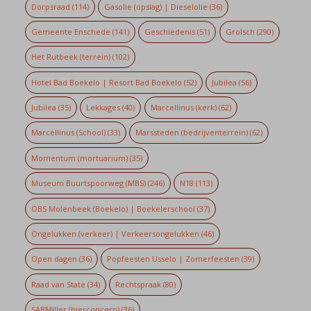
Dorpsraad
(114)
Gasolie (opslag) | Dieselolie
(36)
Gemeente Enschede
(141)
Geschiedenis
(51)
Grolsch
(290)
Het Rutbeek (terrein)
(102)
Hotel Bad Boekelo | Resort Bad Boekelo
(52)
Jubilea
(56)
Jubilea
(35)
Lekkages
(40)
Marcellinus (kerk)
(62)
Marcellinus (School)
(33)
Marssteden (bedrijventerrein)
(62)
Momentum (mortuarium)
(35)
Museum Buurtspoorweg (MBS)
(246)
N18
(113)
OBS Molenbeek (Boekelo) | Boekelerschool
(37)
Ongelukken (verkeer) | Verkeersongelukken
(46)
Open dagen
(36)
Popfeesten Usselo | Zomerfeesten
(39)
Raad van State
(34)
Rechtspraak
(80)
SABMiller (bierconcern)
(36)