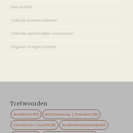
Foto archief
Collectie Krantenartikelen
Collectie opmerkelijke voorwerpen
Uitgaven in eigen beheer
Trefwoorden
AkzoNobel
(105)
Bedrijfsverkoop | Overname
(50)
Coronacrisis | Covid19
(38)
De Bleekerij (woonwijk)
(47)