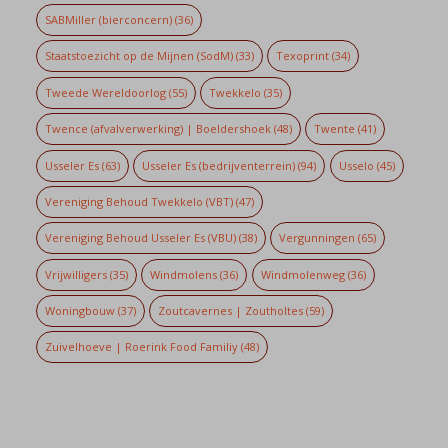
SABMiller (bierconcern)
(36)
Staatstoezicht op de Mijnen (SodM)
(33)
Texoprint
(34)
Tweede Wereldoorlog
(55)
Twekkelo
(35)
Twence (afvalverwerking) | Boeldershoek
(48)
Twente
(41)
Usseler Es
(63)
Usseler Es (bedrijventerrein)
(94)
Usselo
(45)
Vereniging Behoud Twekkelo (VBT)
(47)
Vereniging Behoud Usseler Es (VBU)
(38)
Vergunningen
(65)
Vrijwilligers
(35)
Windmolens
(36)
Windmolenweg
(36)
Woningbouw
(37)
Zoutcavernes | Zoutholtes
(59)
Zuivelhoeve | Roerink Food Familiy
(48)