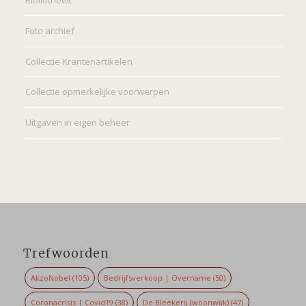
Bibliotheek
Foto archief
Collectie Krantenartikelen
Collectie opmerkelijke voorwerpen
Uitgaven in eigen beheer
Trefwoorden
AkzoNobel
(105)
Bedrijfsverkoop | Overname
(50)
Coronacrisis | Covid19
(38)
De Bleekerij (woonwijk)
(47)