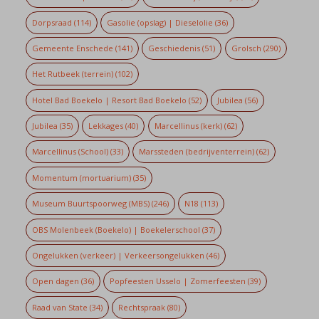
Dorpsraad
(114)
Gasolie (opslag) | Dieselolie
(36)
Gemeente Enschede
(141)
Geschiedenis
(51)
Grolsch
(290)
Het Rutbeek (terrein)
(102)
Hotel Bad Boekelo | Resort Bad Boekelo
(52)
Jubilea
(56)
Jubilea
(35)
Lekkages
(40)
Marcellinus (kerk)
(62)
Marcellinus (School)
(33)
Marssteden (bedrijventerrein)
(62)
Momentum (mortuarium)
(35)
Museum Buurtspoorweg (MBS)
(246)
N18
(113)
OBS Molenbeek (Boekelo) | Boekelerschool
(37)
Ongelukken (verkeer) | Verkeersongelukken
(46)
Open dagen
(36)
Popfeesten Usselo | Zomerfeesten
(39)
Raad van State
(34)
Rechtspraak
(80)