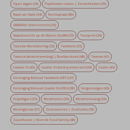
Open dagen
(36)
Popfeesten Usselo | Zomerfeesten
(39)
Raad van State
(34)
Rechtspraak
(80)
SABMiller (bierconcern)
(36)
Staatstoezicht op de Mijnen (SodM)
(33)
Texoprint
(34)
Tweede Wereldoorlog
(55)
Twekkelo
(35)
Twence (afvalverwerking) | Boeldershoek
(48)
Twente
(41)
Usseler Es
(63)
Usseler Es (bedrijventerrein)
(94)
Usselo
(45)
Vereniging Behoud Twekkelo (VBT)
(47)
Vereniging Behoud Usseler Es (VBU)
(38)
Vergunningen
(65)
Vrijwilligers
(35)
Windmolens
(36)
Windmolenweg
(36)
Woningbouw
(37)
Zoutcavernes | Zoutholtes
(59)
Zuivelhoeve | Roerink Food Familiy
(48)