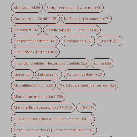
AkzoNobel
(105)
Bedrijfsverkoop | Overname
(50)
Coronacrisis | Covid19
(38)
De Bleekerij (woonwijk)
(47)
Dorpsraad
(114)
Gasolie (opslag) | Dieselolie
(36)
Gemeente Enschede
(141)
Geschiedenis
(51)
Grolsch
(290)
Het Rutbeek (terrein)
(102)
Hotel Bad Boekelo | Resort Bad Boekelo
(52)
Jubilea
(56)
Jubilea
(35)
Lekkages
(40)
Marcellinus (kerk)
(62)
Marcellinus (School)
(33)
Marssteden (bedrijventerrein)
(62)
Momentum (mortuarium)
(35)
Museum Buurtspoorweg (MBS)
(246)
N18
(113)
OBS Molenbeek (Boekelo) | Boekelerschool
(37)
Ongelukken (verkeer) | Verkeersongelukken
(46)