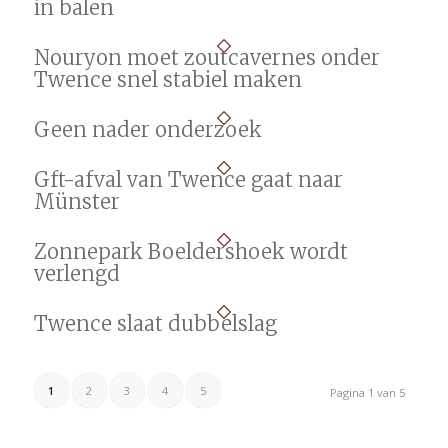
in balen
Nouryon moet zoutcavernes onder
Twence snel stabiel maken
Geen nader onderzoek
Gft-afval van Twence gaat naar
Münster
Zonnepark Boeldershoek wordt
verlengd
Twence slaat dubbelslag
1
2
3
4
5
Pagina 1 van 5