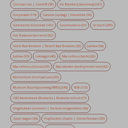
Coronacrisis | Covid19
(38)
De Bleekerij (woonwijk)
(47)
Dorpsraad
(114)
Gasolie (opslag) | Dieselolie
(36)
Gemeente Enschede
(141)
Geschiedenis
(51)
Grolsch
(290)
Het Rutbeek (terrein)
(102)
Hotel Bad Boekelo | Resort Bad Boekelo
(52)
Jubilea
(56)
Jubilea
(35)
Lekkages
(40)
Marcellinus (kerk)
(62)
Marcellinus (School)
(33)
Marssteden (bedrijventerrein)
(62)
Momentum (mortuarium)
(35)
Museum Buurtspoorweg (MBS)
(246)
N18
(113)
OBS Molenbeek (Boekelo) | Boekelerschool
(37)
Ongelukken (verkeer) | Verkeersongelukken
(46)
Open dagen
(36)
Popfeesten Usselo | Zomerfeesten
(39)