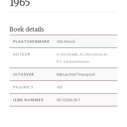
1965
Boek details
PLAATSKENMERK
360.4 bord
AUTEUR
H. Bordewijk, A.J. Mensema en
P.F. Schevenhoven
UITGEVER
Rijksarchief Overijssel
PAGINA’S
485
ISBN NUMMER
09-72306-28-7