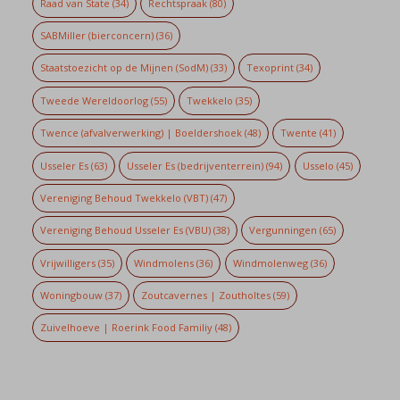
Raad van State
(34)
Rechtspraak
(80)
SABMiller (bierconcern)
(36)
Staatstoezicht op de Mijnen (SodM)
(33)
Texoprint
(34)
Tweede Wereldoorlog
(55)
Twekkelo
(35)
Twence (afvalverwerking) | Boeldershoek
(48)
Twente
(41)
Usseler Es
(63)
Usseler Es (bedrijventerrein)
(94)
Usselo
(45)
Vereniging Behoud Twekkelo (VBT)
(47)
Vereniging Behoud Usseler Es (VBU)
(38)
Vergunningen
(65)
Vrijwilligers
(35)
Windmolens
(36)
Windmolenweg
(36)
Woningbouw
(37)
Zoutcavernes | Zoutholtes
(59)
Zuivelhoeve | Roerink Food Familiy
(48)