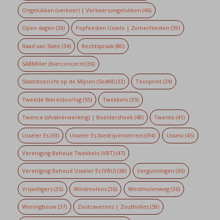
Ongelukken (verkeer) | Verkeersongelukken
(46)
Open dagen
(36)
Popfeesten Usselo | Zomerfeesten
(39)
Raad van State
(34)
Rechtspraak
(80)
SABMiller (bierconcern)
(36)
Staatstoezicht op de Mijnen (SodM)
(33)
Texoprint
(34)
Tweede Wereldoorlog
(55)
Twekkelo
(35)
Twence (afvalverwerking) | Boeldershoek
(48)
Twente
(41)
Usseler Es
(63)
Usseler Es (bedrijventerrein)
(94)
Usselo
(45)
Vereniging Behoud Twekkelo (VBT)
(47)
Vereniging Behoud Usseler Es (VBU)
(38)
Vergunningen
(65)
Vrijwilligers
(35)
Windmolens
(36)
Windmolenweg
(36)
Woningbouw
(37)
Zoutcavernes | Zoutholtes
(59)