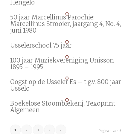
Hengelo
50 jaar Marcellinus Parochie:
Marcellinus Strooier, jaargang 4, No. 4,
juni 1980
Usselerschool 75 jaar
100 jaar Muziekvereniging Unisson
1895 – 1995
Oogst op de Usseler Es – t.g.v. 800 jaar
Usselo
Boekelose Stoomblekerij, Texoprint:
Algemeen
1
2
3
›
»
Pagina 1 van 6