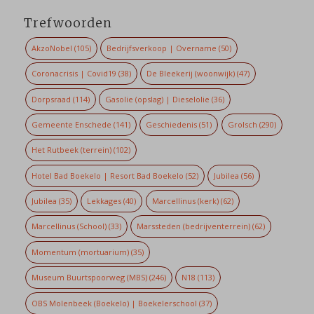
Trefwoorden
AkzoNobel
(105)
Bedrijfsverkoop | Overname
(50)
Coronacrisis | Covid19
(38)
De Bleekerij (woonwijk)
(47)
Dorpsraad
(114)
Gasolie (opslag) | Dieselolie
(36)
Gemeente Enschede
(141)
Geschiedenis
(51)
Grolsch
(290)
Het Rutbeek (terrein)
(102)
Hotel Bad Boekelo | Resort Bad Boekelo
(52)
Jubilea
(56)
Jubilea
(35)
Lekkages
(40)
Marcellinus (kerk)
(62)
Marcellinus (School)
(33)
Marssteden (bedrijventerrein)
(62)
Momentum (mortuarium)
(35)
Museum Buurtspoorweg (MBS)
(246)
N18
(113)
OBS Molenbeek (Boekelo) | Boekelerschool
(37)