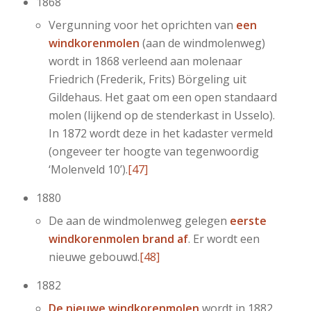
1868
Vergunning voor het oprichten van
een
windkorenmolen
(aan de windmolenweg)
wordt in 1868 verleend aan molenaar
Friedrich (Frederik, Frits) Börgeling uit
Gildehaus. Het gaat om een open standaard
molen (lijkend op de stenderkast in Usselo).
In 1872 wordt deze in het kadaster vermeld
(ongeveer ter hoogte van tegenwoordig
‘Molenveld 10’).
[47]
1880
De aan de windmolenweg gelegen
eerste
windkorenmolen brand af
. Er wordt een
nieuwe gebouwd.
[48]
1882
De nieuwe windkorenmolen
wordt in 1882