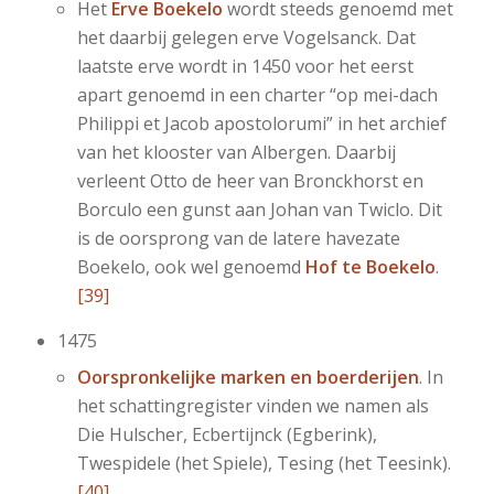
Het
Erve Boekelo
wordt steeds genoemd met
het daarbij gelegen erve Vogelsanck. Dat
laatste erve wordt in 1450 voor het eerst
apart genoemd in een charter “op mei-dach
Philippi et Jacob apostolorumi” in het archief
van het klooster van Albergen. Daarbij
verleent Otto de heer van Bronckhorst en
Borculo een gunst aan Johan van Twiclo. Dit
is de oorsprong van de latere havezate
Boekelo, ook wel genoemd
Hof te Boekelo
.
[39]
1475
Oorspronkelijke marken en boerderijen
. In
het schattingregister vinden we namen als
Die Hulscher, Ecbertijnck (Egberink),
Twespidele (het Spiele), Tesing (het Teesink).
[40]