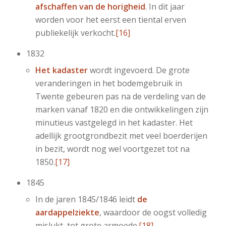
afschaffen van de horigheid
. In dit jaar
worden voor het eerst een tiental erven
publiekelijk verkocht.
[16]
1832
Het kadaster
wordt ingevoerd. De grote
veranderingen in het bodemgebruik in
Twente gebeuren pas na de verdeling van de
marken vanaf 1820 en die ontwikkelingen zijn
minutieus vastgelegd in het kadaster. Het
adellijk grootgrondbezit met veel boerderijen
in bezit, wordt nog wel voortgezet tot na
1850.
[17]
1845
In de jaren 1845/1846 leidt
de
aardappelziekte
, waardoor de oogst volledig
mislukt, tot grote armoede.
[18]