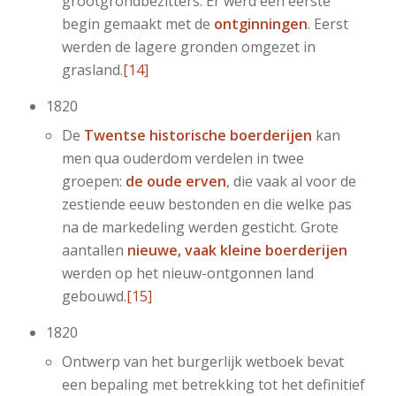
grootgrondbezitters. Er werd een eerste
begin gemaakt met de
ontginningen
. Eerst
werden de lagere gronden omgezet in
grasland.
[14]
1820
De
Twentse historische boerderijen
kan
men qua ouderdom verdelen in twee
groepen:
de oude erven
, die vaak al voor de
zestiende eeuw bestonden en die welke pas
na de markedeling werden gesticht. Grote
aantallen
nieuwe, vaak kleine boerderijen
werden op het nieuw-ontgonnen land
gebouwd.
[15]
1820
Ontwerp van het burgerlijk wetboek bevat
een bepaling met betrekking tot het definitief