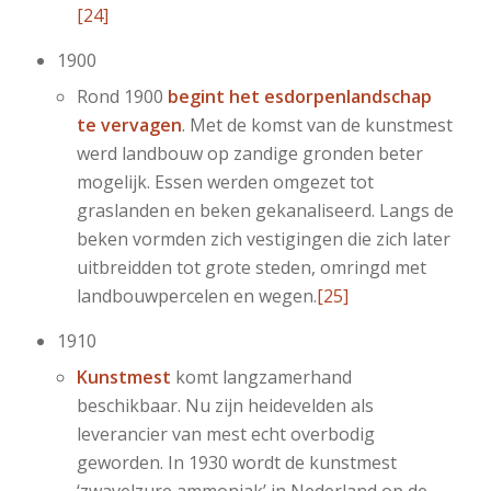
[24]
1900
Rond 1900
begint het esdorpenlandschap
te vervagen
. Met de komst van de kunstmest
werd landbouw op zandige gronden beter
mogelijk. Essen werden omgezet tot
graslanden en beken gekanaliseerd. Langs de
beken vormden zich vestigingen die zich later
uitbreidden tot grote steden, omringd met
landbouwpercelen en wegen.
[25]
1910
Kunstmest
komt langzamerhand
beschikbaar. Nu zijn heidevelden als
leverancier van mest echt overbodig
geworden. In 1930 wordt de kunstmest
‘zwavelzure ammoniak’ in Nederland op de