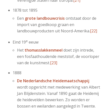
Verenigde Staten naar Europa.
[21]
1878 tot 1895
Een
grote landbouwcrisis
ontstaat door de
import van goedkoop graan en
landbouwproducten uit Noord-Amerika.
[22]
e
Eind 19
eeuw
Het
thomasslakkenmeel
doet zijn intrede,
een fosfaathoudende meststof, de voorloper
van de kunstmest.
[23]
1888
De Nederlandsche Heidemaatschappij
wordt opgericht met medewerking van Albert
Jan Blijdenstein. Vanaf 1890 gaat de Heidemij
de heidevelden bewerken. Zo worden er
bossen en weilanden aangelegd in Twente.