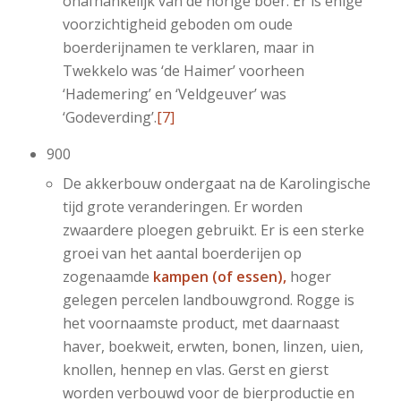
onafhankelijk van de horige boer. Er is enige
voorzichtigheid geboden om oude
boerderijnamen te verklaren, maar in
Twekkelo was ‘de Haimer’ voorheen
‘Hademering’ en ‘Veldgeuver’ was
‘Godeverding’.
[7]
900
De akkerbouw ondergaat na de Karolingische
tijd grote veranderingen. Er worden
zwaardere ploegen gebruikt. Er is een sterke
groei van het aantal boerderijen op
zogenaamde
kampen (of essen),
hoger
gelegen percelen landbouwgrond. Rogge is
het voornaamste product, met daarnaast
haver, boekweit, erwten, bonen, linzen, uien,
knollen, hennep en vlas. Gerst en gierst
worden verbouwd voor de bierproductie en