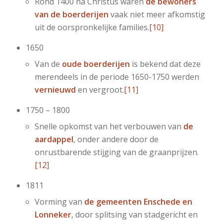
Rond 1400 na Christus waren
de bewoners
van de boerderijen
vaak niet meer afkomstig
uit de oorspronkelijke families.
[10]
1650
Van de
oude boerderijen
is bekend dat deze
merendeels in de periode 1650-1750 werden
vernieuwd
en vergroot.
[11]
1750 – 1800
Snelle opkomst van het verbouwen van
de
aardappel
, onder andere door de
onrustbarende stijging van de graanprijzen.
[12]
1811
Vorming van
de gemeenten Enschede en
Lonneker
, door splitsing van stadgericht en