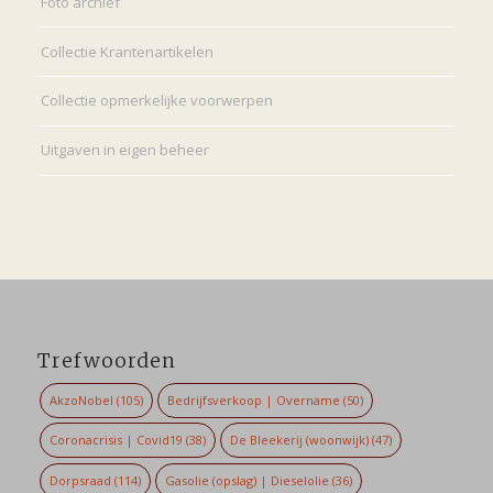
Foto archief
Collectie Krantenartikelen
Collectie opmerkelijke voorwerpen
Uitgaven in eigen beheer
Trefwoorden
AkzoNobel
(105)
Bedrijfsverkoop | Overname
(50)
Coronacrisis | Covid19
(38)
De Bleekerij (woonwijk)
(47)
Dorpsraad
(114)
Gasolie (opslag) | Dieselolie
(36)