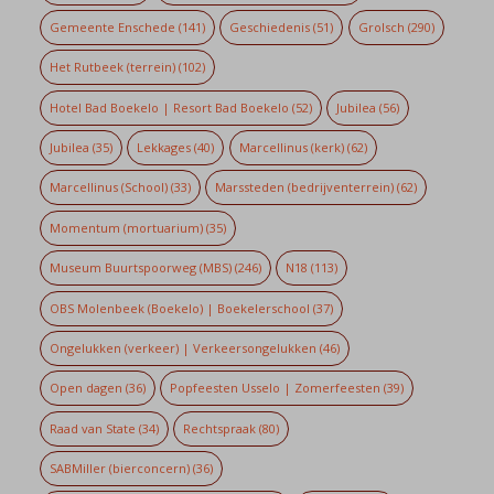
Gemeente Enschede
(141)
Geschiedenis
(51)
Grolsch
(290)
Het Rutbeek (terrein)
(102)
Hotel Bad Boekelo | Resort Bad Boekelo
(52)
Jubilea
(56)
Jubilea
(35)
Lekkages
(40)
Marcellinus (kerk)
(62)
Marcellinus (School)
(33)
Marssteden (bedrijventerrein)
(62)
Momentum (mortuarium)
(35)
Museum Buurtspoorweg (MBS)
(246)
N18
(113)
OBS Molenbeek (Boekelo) | Boekelerschool
(37)
Ongelukken (verkeer) | Verkeersongelukken
(46)
Open dagen
(36)
Popfeesten Usselo | Zomerfeesten
(39)
Raad van State
(34)
Rechtspraak
(80)
SABMiller (bierconcern)
(36)