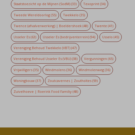
Staatstoezicht op de Mijnen (SodM)
(33)
Texoprint
(34)
Tweede Wereldoorlog
(55)
Twekkelo
(35)
Twence (afvalverwerking) | Boeldershoek
(48)
Twente
(41)
Usseler Es
(63)
Usseler Es (bedrijventerrein)
(94)
Usselo
(45)
Vereniging Behoud Twekkelo (VBT)
(47)
Vereniging Behoud Usseler Es (VBU)
(38)
Vergunningen
(65)
Vrijwilligers
(35)
Windmolens
(36)
Windmolenweg
(36)
Woningbouw
(37)
Zoutcavernes | Zoutholtes
(59)
Zuivelhoeve | Roerink Food Familiy
(48)