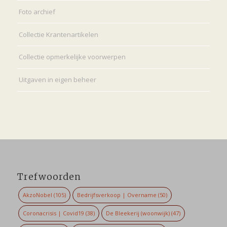
Foto archief
Collectie Krantenartikelen
Collectie opmerkelijke voorwerpen
Uitgaven in eigen beheer
Trefwoorden
AkzoNobel
(105)
Bedrijfsverkoop | Overname
(50)
Coronacrisis | Covid19
(38)
De Bleekerij (woonwijk)
(47)