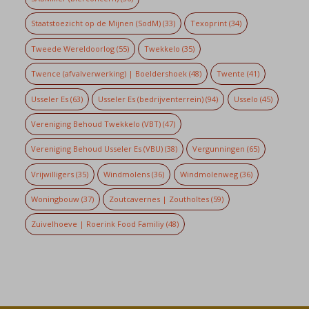
Staatstoezicht op de Mijnen (SodM)
(33)
Texoprint
(34)
Tweede Wereldoorlog
(55)
Twekkelo
(35)
Twence (afvalverwerking) | Boeldershoek
(48)
Twente
(41)
Usseler Es
(63)
Usseler Es (bedrijventerrein)
(94)
Usselo
(45)
Vereniging Behoud Twekkelo (VBT)
(47)
Vereniging Behoud Usseler Es (VBU)
(38)
Vergunningen
(65)
Vrijwilligers
(35)
Windmolens
(36)
Windmolenweg
(36)
Woningbouw
(37)
Zoutcavernes | Zoutholtes
(59)
Zuivelhoeve | Roerink Food Familiy
(48)