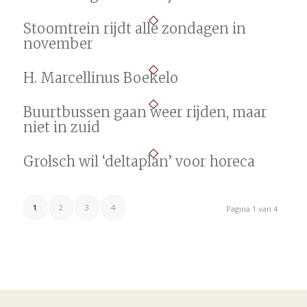
Stoomtrein rijdt alle zondagen in
november
H. Marcellinus Boekelo
Buurtbussen gaan weer rijden, maar
niet in zuid
Grolsch wil ‘deltaplan’ voor horeca
1
2
3
4
Pagina 1 van 4