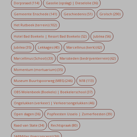
Dorpsraad
(114)
Gasolie (opslag) | Dieselolie
(36)
Gemeente Enschede
(141)
Geschiedenis
(51)
Grolsch
(290)
Het Rutbeek (terrein)
(102)
Hotel Bad Boekelo | Resort Bad Boekelo
(52)
Jubilea
(56)
Jubilea
(35)
Lekkages
(40)
Marcellinus (kerk)
(62)
Marcellinus (School)
(33)
Marssteden (bedrijventerrein)
(62)
Momentum (mortuarium)
(35)
Museum Buurtspoorweg (MBS)
(246)
N18
(113)
OBS Molenbeek (Boekelo) | Boekelerschool
(37)
Ongelukken (verkeer) | Verkeersongelukken
(46)
Open dagen
(36)
Popfeesten Usselo | Zomerfeesten
(39)
Raad van State
(34)
Rechtspraak
(80)
SABMiller (bierconcern)
(36)