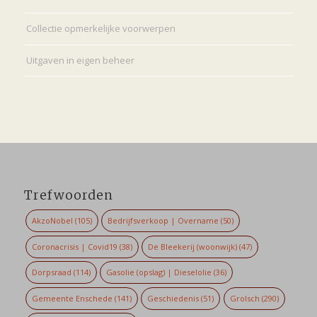
Collectie opmerkelijke voorwerpen
Uitgaven in eigen beheer
Trefwoorden
AkzoNobel
(105)
Bedrijfsverkoop | Overname
(50)
Coronacrisis | Covid19
(38)
De Bleekerij (woonwijk)
(47)
Dorpsraad
(114)
Gasolie (opslag) | Dieselolie
(36)
Gemeente Enschede
(141)
Geschiedenis
(51)
Grolsch
(290)