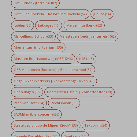
Het Rutbeek (terrein)
(102)
Hotel Bad Boekelo | Resort Bad Boekelo
(52)
Jubilea
(56)
Jubilea
(35)
Lekkages
(40)
Marcellinus (kerk)
(62)
Marcellinus (School)
(33)
Marssteden (bedrijventerrein)
(62)
Momentum (mortuarium)
(35)
Museum Buurtspoorweg (MBS)
(246)
N18
(113)
OBS Molenbeek (Boekelo) | Boekelerschool
(37)
Ongelukken (verkeer) | Verkeersongelukken
(46)
Open dagen
(36)
Popfeesten Usselo | Zomerfeesten
(39)
Raad van State
(34)
Rechtspraak
(80)
SABMiller (bierconcern)
(36)
Staatstoezicht op de Mijnen (SodM)
(33)
Texoprint
(34)
Tweede Wereldoorlog
(55)
Twekkelo
(35)