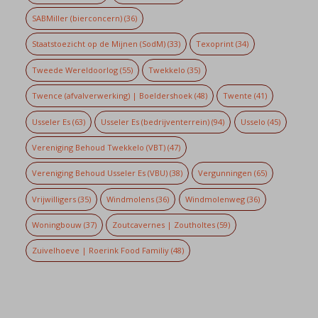
SABMiller (bierconcern)
(36)
Staatstoezicht op de Mijnen (SodM)
(33)
Texoprint
(34)
Tweede Wereldoorlog
(55)
Twekkelo
(35)
Twence (afvalverwerking) | Boeldershoek
(48)
Twente
(41)
Usseler Es
(63)
Usseler Es (bedrijventerrein)
(94)
Usselo
(45)
Vereniging Behoud Twekkelo (VBT)
(47)
Vereniging Behoud Usseler Es (VBU)
(38)
Vergunningen
(65)
Vrijwilligers
(35)
Windmolens
(36)
Windmolenweg
(36)
Woningbouw
(37)
Zoutcavernes | Zoutholtes
(59)
Zuivelhoeve | Roerink Food Familiy
(48)