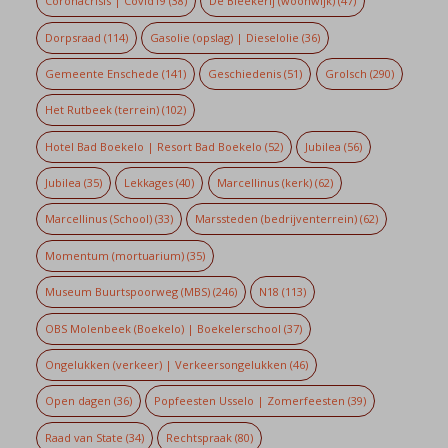
Coronacrisis | Covid19
(38)
De Bleekerij (woonwijk)
(47)
Dorpsraad
(114)
Gasolie (opslag) | Dieselolie
(36)
Gemeente Enschede
(141)
Geschiedenis
(51)
Grolsch
(290)
Het Rutbeek (terrein)
(102)
Hotel Bad Boekelo | Resort Bad Boekelo
(52)
Jubilea
(56)
Jubilea
(35)
Lekkages
(40)
Marcellinus (kerk)
(62)
Marcellinus (School)
(33)
Marssteden (bedrijventerrein)
(62)
Momentum (mortuarium)
(35)
Museum Buurtspoorweg (MBS)
(246)
N18
(113)
OBS Molenbeek (Boekelo) | Boekelerschool
(37)
Ongelukken (verkeer) | Verkeersongelukken
(46)
Open dagen
(36)
Popfeesten Usselo | Zomerfeesten
(39)
Raad van State
(34)
Rechtspraak
(80)