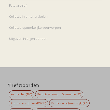
Foto archief
Collectie Krantenartikelen
Collectie opmerkelijke voorwerpen
Uitgaven in eigen beheer
Trefwoorden
AkzoNobel
(105)
Bedrijfsverkoop | Overname
(50)
Coronacrisis | Covid19
(38)
De Bleekerij (woonwijk)
(47)