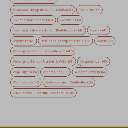
Staatstoezicht op de Mijnen (SodM)
(33)
Texoprint
(34)
Tweede Wereldoorlog
(55)
Twekkelo
(35)
Twence (afvalverwerking) | Boeldershoek
(48)
Twente
(41)
Usseler Es
(63)
Usseler Es (bedrijventerrein)
(94)
Usselo
(45)
Vereniging Behoud Twekkelo (VBT)
(47)
Vereniging Behoud Usseler Es (VBU)
(38)
Vergunningen
(65)
Vrijwilligers
(35)
Windmolens
(36)
Windmolenweg
(36)
Woningbouw
(37)
Zoutcavernes | Zoutholtes
(59)
Zuivelhoeve | Roerink Food Familiy
(48)