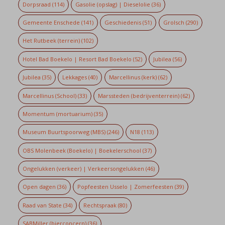
Dorpsraad
(114)
Gasolie (opslag) | Dieselolie
(36)
Gemeente Enschede
(141)
Geschiedenis
(51)
Grolsch
(290)
Het Rutbeek (terrein)
(102)
Hotel Bad Boekelo | Resort Bad Boekelo
(52)
Jubilea
(56)
Jubilea
(35)
Lekkages
(40)
Marcellinus (kerk)
(62)
Marcellinus (School)
(33)
Marssteden (bedrijventerrein)
(62)
Momentum (mortuarium)
(35)
Museum Buurtspoorweg (MBS)
(246)
N18
(113)
OBS Molenbeek (Boekelo) | Boekelerschool
(37)
Ongelukken (verkeer) | Verkeersongelukken
(46)
Open dagen
(36)
Popfeesten Usselo | Zomerfeesten
(39)
Raad van State
(34)
Rechtspraak
(80)
SABMiller (bierconcern)
(36)