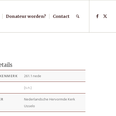
Donateur worden?
Contact
tails
KENMERK
261.1 nede
R
[s.n.]
ER
Nederlandsche Hervormde Kerk
Usselo