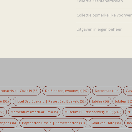
Collectie Krantenartikelen
Collectie opmerkelijke voorwe
Uitgaven in eigen beheer
ronacrisis | Covid19
(38)
De Bleekerij (woonwijk)
(47)
Dorpsraad
(114)
Gaso
)
(102)
Hotel Bad Boekelo | Resort Bad Boekelo
(52)
Jubilea
(56)
Jubilea
(35
62)
Momentum (mortuarium)
(35)
Museum Buurtspoorweg (MBS)
(246)
N1
dagen
(36)
Popfeesten Usselo | Zomerfeesten
(39)
Raad van State
(34)
Re