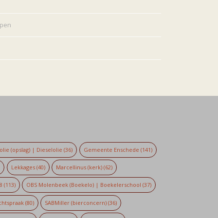
rpen
lie (opslag) | Dieselolie
(36)
Gemeente Enschede
(141)
)
Lekkages
(40)
Marcellinus (kerk)
(62)
8
(113)
OBS Molenbeek (Boekelo) | Boekelerschool
(37)
chtspraak
(80)
SABMiller (bierconcern)
(36)