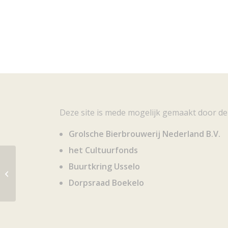
Deze site is mede mogelijk gemaakt door de
Grolsche Bierbrouwerij Nederland B.V.
het Cultuurfonds
Buurtkring Usselo
175 jaar Protestantse Kerk Usselo
Dorpsraad Boekelo