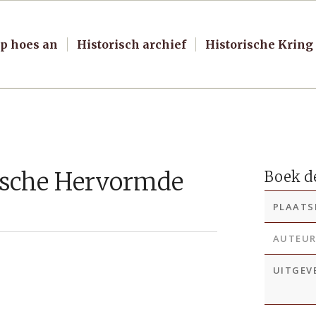
p hoes an
Historisch archief
Historische Kring
dsche Hervormde
Boek de
PLAATS
AUTEU
UITGEV