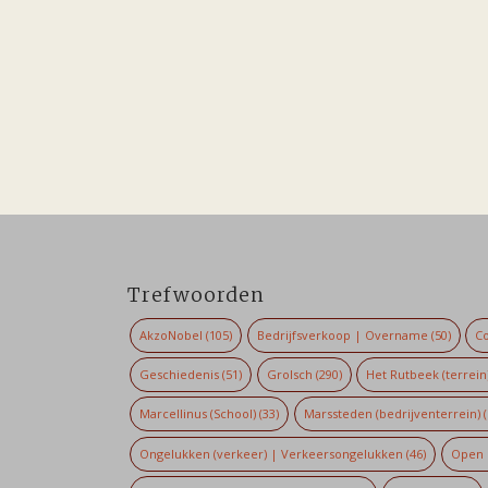
Trefwoorden
AkzoNobel
(105)
Bedrijfsverkoop | Overname
(50)
Co
Geschiedenis
(51)
Grolsch
(290)
Het Rutbeek (terrein
Marcellinus (School)
(33)
Marssteden (bedrijventerrein)
(
Ongelukken (verkeer) | Verkeersongelukken
(46)
Open 