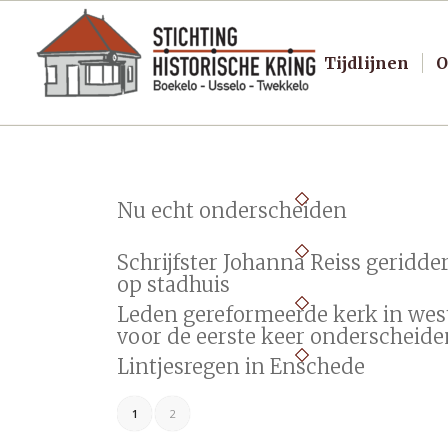
Tijdlijnen
O
Nu echt onderscheiden
Schrijfster Johanna Reiss geridde
op stadhuis
Leden gereformeerde kerk in wes
voor de eerste keer onderscheide
Lintjesregen in Enschede
1
2