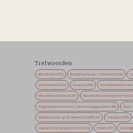
Trefwoorden
AkzoNobel
(105)
Bedrijfsverkoop | Overname
(50)
Co
Geschiedenis
(51)
Grolsch
(290)
Het Rutbeek (terrein
Marcellinus (School)
(33)
Marssteden (bedrijventerrein)
(
Ongelukken (verkeer) | Verkeersongelukken
(46)
Open 
Staatstoezicht op de Mijnen (SodM)
(33)
Texoprint
(34)
Usseler Es (bedrijventerrein)
(94)
Usselo
(45)
Verenig