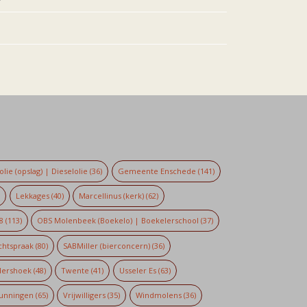
lie (opslag) | Dieselolie
(36)
Gemeente Enschede
(141)
)
Lekkages
(40)
Marcellinus (kerk)
(62)
8
(113)
OBS Molenbeek (Boekelo) | Boekelerschool
(37)
chtspraak
(80)
SABMiller (bierconcern)
(36)
dershoek
(48)
Twente
(41)
Usseler Es
(63)
unningen
(65)
Vrijwilligers
(35)
Windmolens
(36)