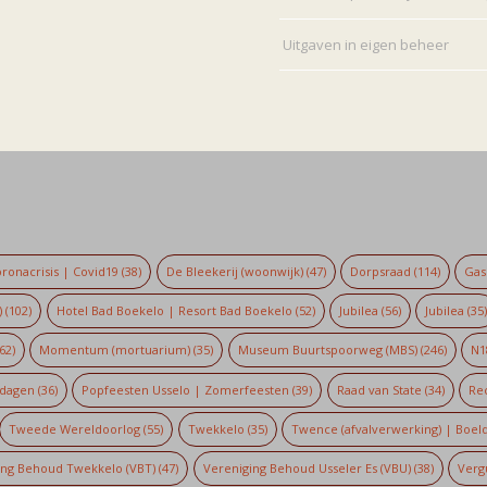
Uitgaven in eigen beheer
ronacrisis | Covid19
(38)
De Bleekerij (woonwijk)
(47)
Dorpsraad
(114)
Gaso
)
(102)
Hotel Bad Boekelo | Resort Bad Boekelo
(52)
Jubilea
(56)
Jubilea
(35
62)
Momentum (mortuarium)
(35)
Museum Buurtspoorweg (MBS)
(246)
N1
dagen
(36)
Popfeesten Usselo | Zomerfeesten
(39)
Raad van State
(34)
Re
Tweede Wereldoorlog
(55)
Twekkelo
(35)
Twence (afvalverwerking) | Boel
ing Behoud Twekkelo (VBT)
(47)
Vereniging Behoud Usseler Es (VBU)
(38)
Verg