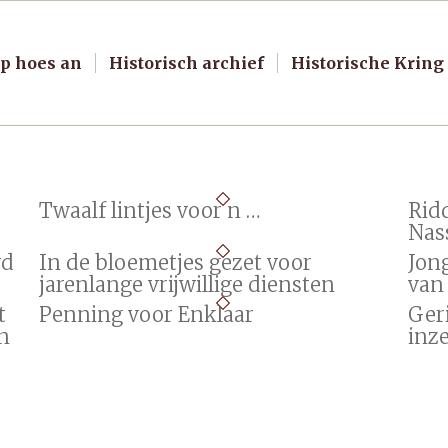
p hoes an
Historisch archief
Historische Kring
Twaalf lintjes voor n …
Rid
Nas
rd
In de bloemetjes gezet voor
Jon
jarenlange vrijwillige diensten
van
t
Penning voor Enklaar
Ger
n
inze