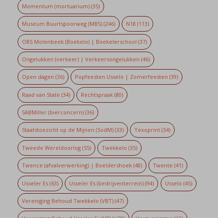
Momentum (mortuarium)
(35)
Museum Buurtspoorweg (MBS)
(246)
N18
(113)
OBS Molenbeek (Boekelo) | Boekelerschool
(37)
Ongelukken (verkeer) | Verkeersongelukken
(46)
Open dagen
(36)
Popfeesten Usselo | Zomerfeesten
(39)
Raad van State
(34)
Rechtspraak
(80)
SABMiller (bierconcern)
(36)
Staatstoezicht op de Mijnen (SodM)
(33)
Texoprint
(34)
Tweede Wereldoorlog
(55)
Twekkelo
(35)
Twence (afvalverwerking) | Boeldershoek
(48)
Twente
(41)
Usseler Es
(63)
Usseler Es (bedrijventerrein)
(94)
Usselo
(45)
Vereniging Behoud Twekkelo (VBT)
(47)