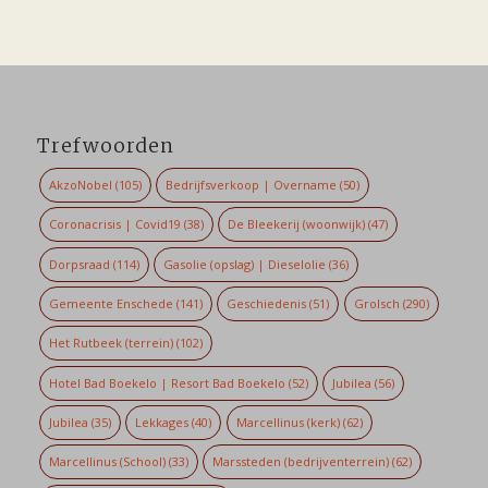
Trefwoorden
AkzoNobel
(105)
Bedrijfsverkoop | Overname
(50)
Coronacrisis | Covid19
(38)
De Bleekerij (woonwijk)
(47)
Dorpsraad
(114)
Gasolie (opslag) | Dieselolie
(36)
Gemeente Enschede
(141)
Geschiedenis
(51)
Grolsch
(290)
Het Rutbeek (terrein)
(102)
Hotel Bad Boekelo | Resort Bad Boekelo
(52)
Jubilea
(56)
Jubilea
(35)
Lekkages
(40)
Marcellinus (kerk)
(62)
Marcellinus (School)
(33)
Marssteden (bedrijventerrein)
(62)