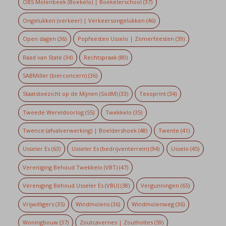
OBS Molenbeek (Boekelo) | Boekelerschool
(37)
Ongelukken (verkeer) | Verkeersongelukken
(46)
Open dagen
(36)
Popfeesten Usselo | Zomerfeesten
(39)
Raad van State
(34)
Rechtspraak
(80)
SABMiller (bierconcern)
(36)
Staatstoezicht op de Mijnen (SodM)
(33)
Texoprint
(34)
Tweede Wereldoorlog
(55)
Twekkelo
(35)
Twence (afvalverwerking) | Boeldershoek
(48)
Twente
(41)
Usseler Es
(63)
Usseler Es (bedrijventerrein)
(94)
Usselo
(45)
Vereniging Behoud Twekkelo (VBT)
(47)
Vereniging Behoud Usseler Es (VBU)
(38)
Vergunningen
(65)
Vrijwilligers
(35)
Windmolens
(36)
Windmolenweg
(36)
Woningbouw
(37)
Zoutcavernes | Zoutholtes
(59)