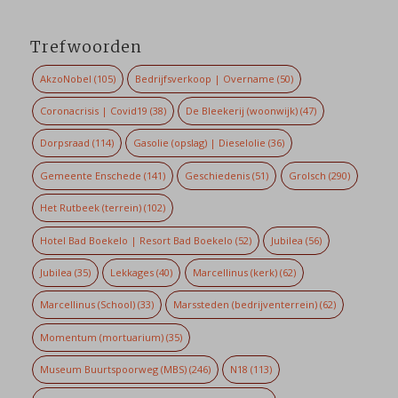
Trefwoorden
AkzoNobel
(105)
Bedrijfsverkoop | Overname
(50)
Coronacrisis | Covid19
(38)
De Bleekerij (woonwijk)
(47)
Dorpsraad
(114)
Gasolie (opslag) | Dieselolie
(36)
Gemeente Enschede
(141)
Geschiedenis
(51)
Grolsch
(290)
Het Rutbeek (terrein)
(102)
Hotel Bad Boekelo | Resort Bad Boekelo
(52)
Jubilea
(56)
Jubilea
(35)
Lekkages
(40)
Marcellinus (kerk)
(62)
Marcellinus (School)
(33)
Marssteden (bedrijventerrein)
(62)
Momentum (mortuarium)
(35)
Museum Buurtspoorweg (MBS)
(246)
N18
(113)