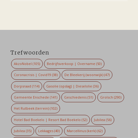
Trefwoorden
AkzoNobel
(105)
Bedrijfsverkoop | Overname
(50)
Coronacrisis | Covid19
(38)
De Bleekerij (woonwijk)
(47)
Dorpsraad
(114)
Gasolie (opslag) | Dieselolie
(36)
Gemeente Enschede
(141)
Geschiedenis
(51)
Grolsch
(290)
Het Rutbeek (terrein)
(102)
Hotel Bad Boekelo | Resort Bad Boekelo
(52)
Jubilea
(56)
Jubilea
(35)
Lekkages
(40)
Marcellinus (kerk)
(62)