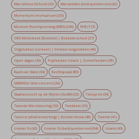
Marcellinus (School)
(33)
Marssteden (bedrijventerrein)
(62)
Momentum (mortuarium)
(35)
Museum Buurtspoorweg (MBS)
(246)
N18
(113)
OBS Molenbeek (Boekelo) | Boekelerschool
(37)
Ongelukken (verkeer) | Verkeersongelukken
(46)
Open dagen
(36)
Popfeesten Usselo | Zomerfeesten
(39)
Raad van State
(34)
Rechtspraak
(80)
SABMiller (bierconcern)
(36)
Staatstoezicht op de Mijnen (SodM)
(33)
Texoprint
(34)
Tweede Wereldoorlog
(55)
Twekkelo
(35)
Twence (afvalverwerking) | Boeldershoek
(48)
Twente
(41)
Usseler Es
(63)
Usseler Es (bedrijventerrein)
(94)
Usselo
(45)