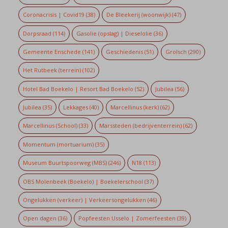
Coronacrisis | Covid19
(38)
De Bleekerij (woonwijk)
(47)
Dorpsraad
(114)
Gasolie (opslag) | Dieselolie
(36)
Gemeente Enschede
(141)
Geschiedenis
(51)
Grolsch
(290)
Het Rutbeek (terrein)
(102)
Hotel Bad Boekelo | Resort Bad Boekelo
(52)
Jubilea
(56)
Jubilea
(35)
Lekkages
(40)
Marcellinus (kerk)
(62)
Marcellinus (School)
(33)
Marssteden (bedrijventerrein)
(62)
Momentum (mortuarium)
(35)
Museum Buurtspoorweg (MBS)
(246)
N18
(113)
OBS Molenbeek (Boekelo) | Boekelerschool
(37)
Ongelukken (verkeer) | Verkeersongelukken
(46)
Open dagen
(36)
Popfeesten Usselo | Zomerfeesten
(39)