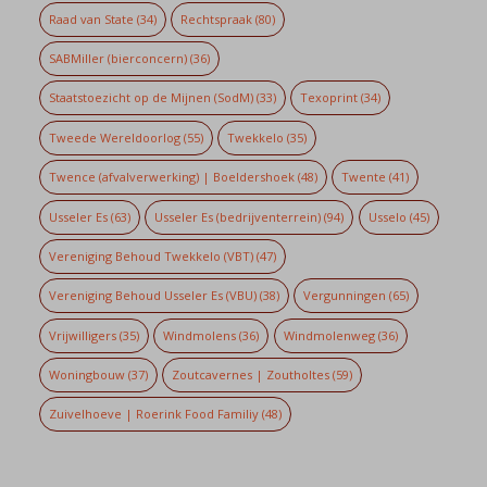
Raad van State
(34)
Rechtspraak
(80)
SABMiller (bierconcern)
(36)
Staatstoezicht op de Mijnen (SodM)
(33)
Texoprint
(34)
Tweede Wereldoorlog
(55)
Twekkelo
(35)
Twence (afvalverwerking) | Boeldershoek
(48)
Twente
(41)
Usseler Es
(63)
Usseler Es (bedrijventerrein)
(94)
Usselo
(45)
Vereniging Behoud Twekkelo (VBT)
(47)
Vereniging Behoud Usseler Es (VBU)
(38)
Vergunningen
(65)
Vrijwilligers
(35)
Windmolens
(36)
Windmolenweg
(36)
Woningbouw
(37)
Zoutcavernes | Zoutholtes
(59)
Zuivelhoeve | Roerink Food Familiy
(48)