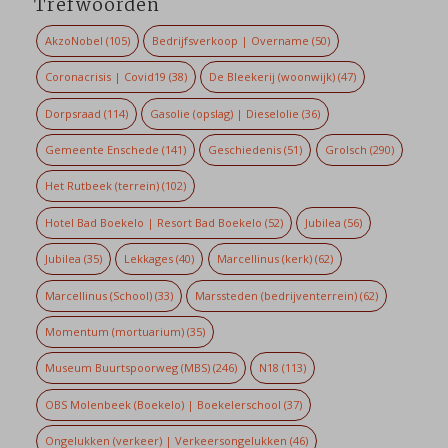
Trefwoorden
AkzoNobel
(105)
Bedrijfsverkoop | Overname
(50)
Coronacrisis | Covid19
(38)
De Bleekerij (woonwijk)
(47)
Dorpsraad
(114)
Gasolie (opslag) | Dieselolie
(36)
Gemeente Enschede
(141)
Geschiedenis
(51)
Grolsch
(290)
Het Rutbeek (terrein)
(102)
Hotel Bad Boekelo | Resort Bad Boekelo
(52)
Jubilea
(56)
Jubilea
(35)
Lekkages
(40)
Marcellinus (kerk)
(62)
Marcellinus (School)
(33)
Marssteden (bedrijventerrein)
(62)
Momentum (mortuarium)
(35)
Museum Buurtspoorweg (MBS)
(246)
N18
(113)
OBS Molenbeek (Boekelo) | Boekelerschool
(37)
Ongelukken (verkeer) | Verkeersongelukken
(46)