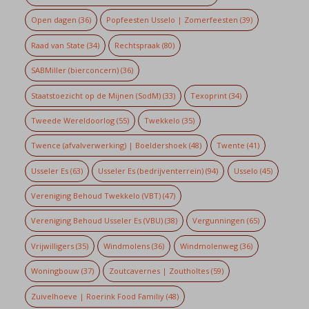
Open dagen
(36)
Popfeesten Usselo | Zomerfeesten
(39)
Raad van State
(34)
Rechtspraak
(80)
SABMiller (bierconcern)
(36)
Staatstoezicht op de Mijnen (SodM)
(33)
Texoprint
(34)
Tweede Wereldoorlog
(55)
Twekkelo
(35)
Twence (afvalverwerking) | Boeldershoek
(48)
Twente
(41)
Usseler Es
(63)
Usseler Es (bedrijventerrein)
(94)
Usselo
(45)
Vereniging Behoud Twekkelo (VBT)
(47)
Vereniging Behoud Usseler Es (VBU)
(38)
Vergunningen
(65)
Vrijwilligers
(35)
Windmolens
(36)
Windmolenweg
(36)
Woningbouw
(37)
Zoutcavernes | Zoutholtes
(59)
Zuivelhoeve | Roerink Food Familiy
(48)