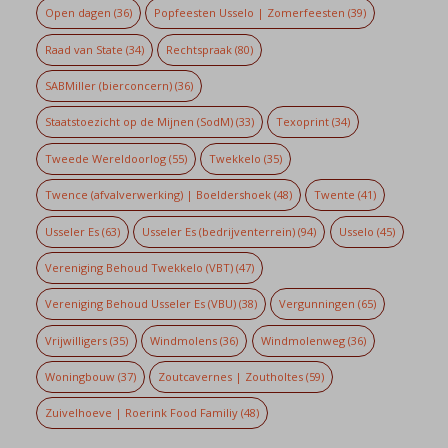
Open dagen
(36)
Popfeesten Usselo | Zomerfeesten
(39)
Raad van State
(34)
Rechtspraak
(80)
SABMiller (bierconcern)
(36)
Staatstoezicht op de Mijnen (SodM)
(33)
Texoprint
(34)
Tweede Wereldoorlog
(55)
Twekkelo
(35)
Twence (afvalverwerking) | Boeldershoek
(48)
Twente
(41)
Usseler Es
(63)
Usseler Es (bedrijventerrein)
(94)
Usselo
(45)
Vereniging Behoud Twekkelo (VBT)
(47)
Vereniging Behoud Usseler Es (VBU)
(38)
Vergunningen
(65)
Vrijwilligers
(35)
Windmolens
(36)
Windmolenweg
(36)
Woningbouw
(37)
Zoutcavernes | Zoutholtes
(59)
Zuivelhoeve | Roerink Food Familiy
(48)