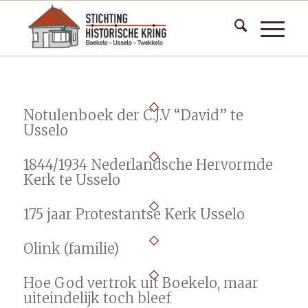
Notulenboek der C.J.V “David” te
Usselo
1844/1934 Nederlandsche Hervormde
Kerk te Usselo
175 jaar Protestantse Kerk Usselo
Olink (familie)
Hoe God vertrok uit Boekelo, maar
uiteindelijk toch bleef