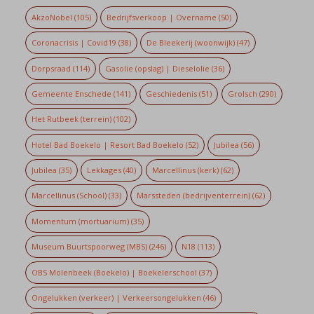
AkzoNobel
(105)
Bedrijfsverkoop | Overname
(50)
Coronacrisis | Covid19
(38)
De Bleekerij (woonwijk)
(47)
Dorpsraad
(114)
Gasolie (opslag) | Dieselolie
(36)
Gemeente Enschede
(141)
Geschiedenis
(51)
Grolsch
(290)
Het Rutbeek (terrein)
(102)
Hotel Bad Boekelo | Resort Bad Boekelo
(52)
Jubilea
(56)
Jubilea
(35)
Lekkages
(40)
Marcellinus (kerk)
(62)
Marcellinus (School)
(33)
Marssteden (bedrijventerrein)
(62)
Momentum (mortuarium)
(35)
Museum Buurtspoorweg (MBS)
(246)
N18
(113)
OBS Molenbeek (Boekelo) | Boekelerschool
(37)
Ongelukken (verkeer) | Verkeersongelukken
(46)