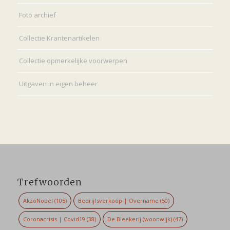
Foto archief
Collectie Krantenartikelen
Collectie opmerkelijke voorwerpen
Uitgaven in eigen beheer
Trefwoorden
AkzoNobel
(105)
Bedrijfsverkoop | Overname
(50)
Coronacrisis | Covid19
(38)
De Bleekerij (woonwijk)
(47)