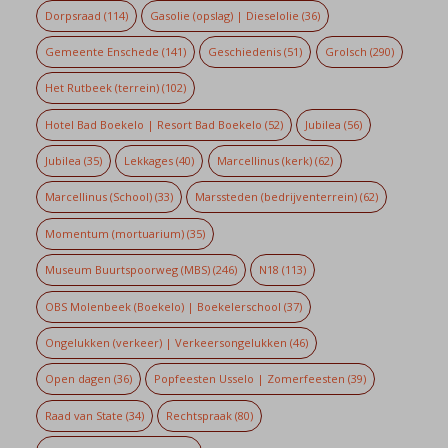
Dorpsraad
(114)
Gasolie (opslag) | Dieselolie
(36)
Gemeente Enschede
(141)
Geschiedenis
(51)
Grolsch
(290)
Het Rutbeek (terrein)
(102)
Hotel Bad Boekelo | Resort Bad Boekelo
(52)
Jubilea
(56)
Jubilea
(35)
Lekkages
(40)
Marcellinus (kerk)
(62)
Marcellinus (School)
(33)
Marssteden (bedrijventerrein)
(62)
Momentum (mortuarium)
(35)
Museum Buurtspoorweg (MBS)
(246)
N18
(113)
OBS Molenbeek (Boekelo) | Boekelerschool
(37)
Ongelukken (verkeer) | Verkeersongelukken
(46)
Open dagen
(36)
Popfeesten Usselo | Zomerfeesten
(39)
Raad van State
(34)
Rechtspraak
(80)