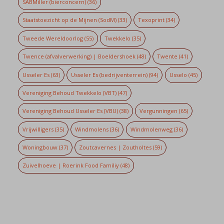
SABMiller (bierconcern)
(36)
Staatstoezicht op de Mijnen (SodM)
(33)
Texoprint
(34)
Tweede Wereldoorlog
(55)
Twekkelo
(35)
Twence (afvalverwerking) | Boeldershoek
(48)
Twente
(41)
Usseler Es
(63)
Usseler Es (bedrijventerrein)
(94)
Usselo
(45)
Vereniging Behoud Twekkelo (VBT)
(47)
Vereniging Behoud Usseler Es (VBU)
(38)
Vergunningen
(65)
Vrijwilligers
(35)
Windmolens
(36)
Windmolenweg
(36)
Woningbouw
(37)
Zoutcavernes | Zoutholtes
(59)
Zuivelhoeve | Roerink Food Familiy
(48)