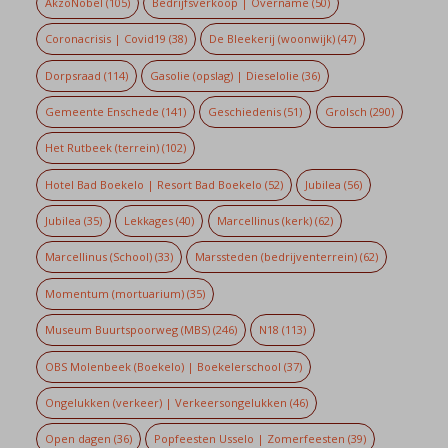
AkzoNobel
(105)
Bedrijfsverkoop | Overname
(50)
Coronacrisis | Covid19
(38)
De Bleekerij (woonwijk)
(47)
Dorpsraad
(114)
Gasolie (opslag) | Dieselolie
(36)
Gemeente Enschede
(141)
Geschiedenis
(51)
Grolsch
(290)
Het Rutbeek (terrein)
(102)
Hotel Bad Boekelo | Resort Bad Boekelo
(52)
Jubilea
(56)
Jubilea
(35)
Lekkages
(40)
Marcellinus (kerk)
(62)
Marcellinus (School)
(33)
Marssteden (bedrijventerrein)
(62)
Momentum (mortuarium)
(35)
Museum Buurtspoorweg (MBS)
(246)
N18
(113)
OBS Molenbeek (Boekelo) | Boekelerschool
(37)
Ongelukken (verkeer) | Verkeersongelukken
(46)
Open dagen
(36)
Popfeesten Usselo | Zomerfeesten
(39)