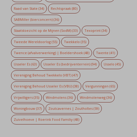
Raad van State
(34)
Rechtspraak
(80)
SABMiller (bierconcern)
(36)
Staatstoezicht op de Mijnen (SodM)
(33)
Texoprint
(34)
Tweede Wereldoorlog
(55)
Twekkelo
(35)
Twence (afvalverwerking) | Boeldershoek
(48)
Twente
(41)
Usseler Es
(63)
Usseler Es (bedrijventerrein)
(94)
Usselo
(45)
Vereniging Behoud Twekkelo (VBT)
(47)
Vereniging Behoud Usseler Es (VBU)
(38)
Vergunningen
(65)
Vrijwilligers
(35)
Windmolens
(36)
Windmolenweg
(36)
Woningbouw
(37)
Zoutcavernes | Zoutholtes
(59)
Zuivelhoeve | Roerink Food Familiy
(48)