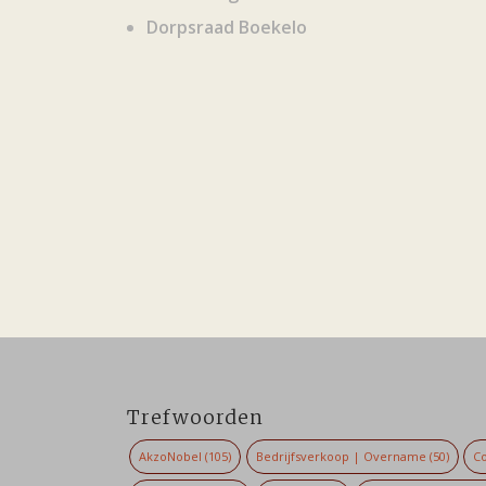
Dorpsraad Boekelo
Trefwoorden
AkzoNobel
(105)
Bedrijfsverkoop | Overname
(50)
Co