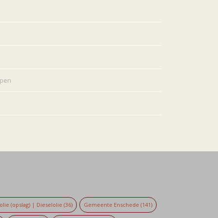
rpen
lie (opslag) | Dieselolie
(36)
Gemeente Enschede
(141)