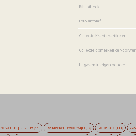
Bibliotheek
Foto archief
Collectie Krantenartikelen
Collectie opmerkelijke voorwe
Uitgaven in eigen beheer
ronacrisis | Covid19
(38)
De Bleekerij (woonwijk)
(47)
Dorpsraad
(114)
Gaso