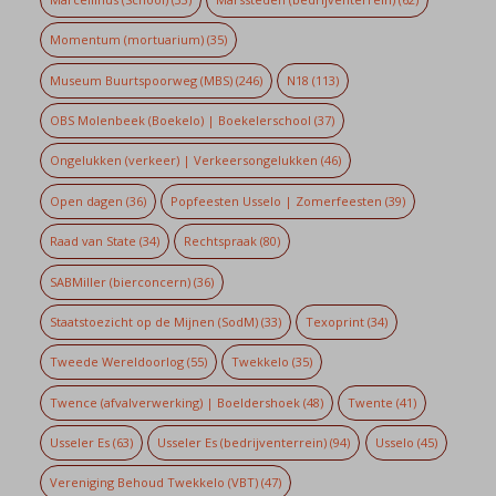
Momentum (mortuarium)
(35)
Museum Buurtspoorweg (MBS)
(246)
N18
(113)
OBS Molenbeek (Boekelo) | Boekelerschool
(37)
Ongelukken (verkeer) | Verkeersongelukken
(46)
Open dagen
(36)
Popfeesten Usselo | Zomerfeesten
(39)
Raad van State
(34)
Rechtspraak
(80)
SABMiller (bierconcern)
(36)
Staatstoezicht op de Mijnen (SodM)
(33)
Texoprint
(34)
Tweede Wereldoorlog
(55)
Twekkelo
(35)
Twence (afvalverwerking) | Boeldershoek
(48)
Twente
(41)
Usseler Es
(63)
Usseler Es (bedrijventerrein)
(94)
Usselo
(45)
Vereniging Behoud Twekkelo (VBT)
(47)