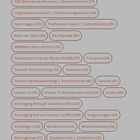
OBS Molenbeek (Boekelo) | Boekelerschool
(37)
Ongelukken (verkeer) | Verkeersongelukken
(46)
Open dagen
(36)
Popfeesten Usselo | Zomerfeesten
(39)
Raad van State
(34)
Rechtspraak
(80)
SABMiller (bierconcern)
(36)
Staatstoezicht op de Mijnen (SodM)
(33)
Texoprint
(34)
Tweede Wereldoorlog
(55)
Twekkelo
(35)
Twence (afvalverwerking) | Boeldershoek
(48)
Twente
(41)
Usseler Es
(63)
Usseler Es (bedrijventerrein)
(94)
Usselo
(45)
Vereniging Behoud Twekkelo (VBT)
(47)
Vereniging Behoud Usseler Es (VBU)
(38)
Vergunningen
(65)
Vrijwilligers
(35)
Windmolens
(36)
Windmolenweg
(36)
Woningbouw
(37)
Zoutcavernes | Zoutholtes
(59)