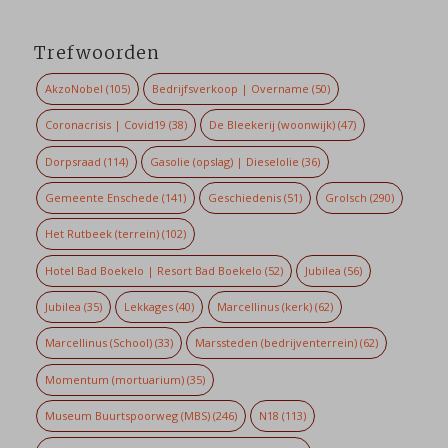
Trefwoorden
AkzoNobel
(105)
Bedrijfsverkoop | Overname
(50)
Coronacrisis | Covid19
(38)
De Bleekerij (woonwijk)
(47)
Dorpsraad
(114)
Gasolie (opslag) | Dieselolie
(36)
Gemeente Enschede
(141)
Geschiedenis
(51)
Grolsch
(290)
Het Rutbeek (terrein)
(102)
Hotel Bad Boekelo | Resort Bad Boekelo
(52)
Jubilea
(56)
Jubilea
(35)
Lekkages
(40)
Marcellinus (kerk)
(62)
Marcellinus (School)
(33)
Marssteden (bedrijventerrein)
(62)
Momentum (mortuarium)
(35)
Museum Buurtspoorweg (MBS)
(246)
N18
(113)