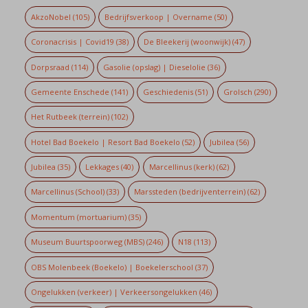
AkzoNobel
(105)
Bedrijfsverkoop | Overname
(50)
Coronacrisis | Covid19
(38)
De Bleekerij (woonwijk)
(47)
Dorpsraad
(114)
Gasolie (opslag) | Dieselolie
(36)
Gemeente Enschede
(141)
Geschiedenis
(51)
Grolsch
(290)
Het Rutbeek (terrein)
(102)
Hotel Bad Boekelo | Resort Bad Boekelo
(52)
Jubilea
(56)
Jubilea
(35)
Lekkages
(40)
Marcellinus (kerk)
(62)
Marcellinus (School)
(33)
Marssteden (bedrijventerrein)
(62)
Momentum (mortuarium)
(35)
Museum Buurtspoorweg (MBS)
(246)
N18
(113)
OBS Molenbeek (Boekelo) | Boekelerschool
(37)
Ongelukken (verkeer) | Verkeersongelukken
(46)