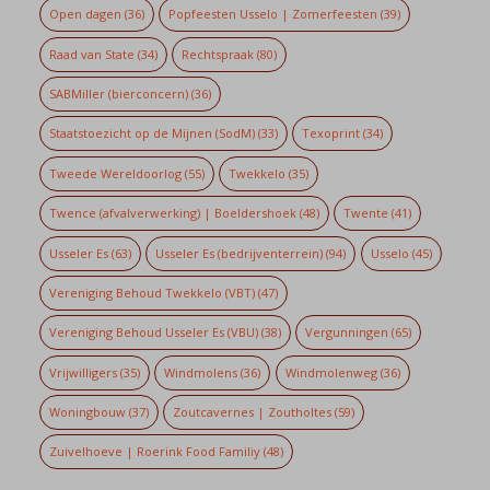
Open dagen
(36)
Popfeesten Usselo | Zomerfeesten
(39)
Raad van State
(34)
Rechtspraak
(80)
SABMiller (bierconcern)
(36)
Staatstoezicht op de Mijnen (SodM)
(33)
Texoprint
(34)
Tweede Wereldoorlog
(55)
Twekkelo
(35)
Twence (afvalverwerking) | Boeldershoek
(48)
Twente
(41)
Usseler Es
(63)
Usseler Es (bedrijventerrein)
(94)
Usselo
(45)
Vereniging Behoud Twekkelo (VBT)
(47)
Vereniging Behoud Usseler Es (VBU)
(38)
Vergunningen
(65)
Vrijwilligers
(35)
Windmolens
(36)
Windmolenweg
(36)
Woningbouw
(37)
Zoutcavernes | Zoutholtes
(59)
Zuivelhoeve | Roerink Food Familiy
(48)