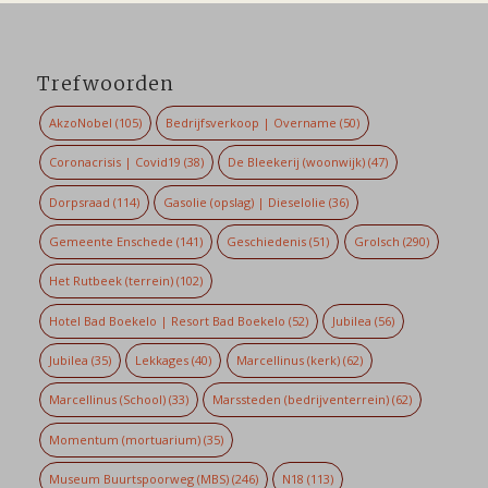
Trefwoorden
AkzoNobel
(105)
Bedrijfsverkoop | Overname
(50)
Coronacrisis | Covid19
(38)
De Bleekerij (woonwijk)
(47)
Dorpsraad
(114)
Gasolie (opslag) | Dieselolie
(36)
Gemeente Enschede
(141)
Geschiedenis
(51)
Grolsch
(290)
Het Rutbeek (terrein)
(102)
Hotel Bad Boekelo | Resort Bad Boekelo
(52)
Jubilea
(56)
Jubilea
(35)
Lekkages
(40)
Marcellinus (kerk)
(62)
Marcellinus (School)
(33)
Marssteden (bedrijventerrein)
(62)
Momentum (mortuarium)
(35)
Museum Buurtspoorweg (MBS)
(246)
N18
(113)