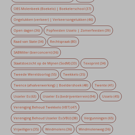
OBS Molenbeek (Boekelo) | Boekelerschool
(37)
Ongelukken (verkeer) | Verkeersongelukken
(46)
Open dagen
(36)
Popfeesten Usselo | Zomerfeesten
(39)
Raad van State
(34)
Rechtspraak
(80)
SABMiller (bierconcern)
(36)
Staatstoezicht op de Mijnen (SodM)
(33)
Texoprint
(34)
Tweede Wereldoorlog
(55)
Twekkelo
(35)
Twence (afvalverwerking) | Boeldershoek
(48)
Twente
(41)
Usseler Es
(63)
Usseler Es (bedrijventerrein)
(94)
Usselo
(45)
Vereniging Behoud Twekkelo (VBT)
(47)
Vereniging Behoud Usseler Es (VBU)
(38)
Vergunningen
(65)
Vrijwilligers
(35)
Windmolens
(36)
Windmolenweg
(36)