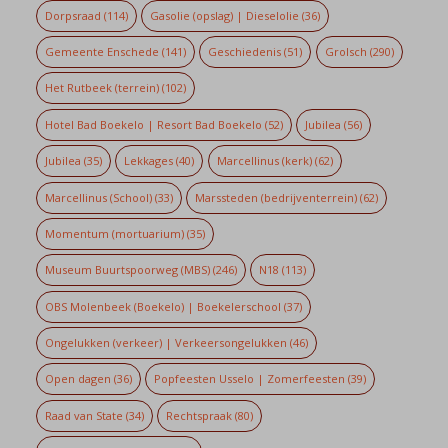
Dorpsraad
(114)
Gasolie (opslag) | Dieselolie
(36)
Gemeente Enschede
(141)
Geschiedenis
(51)
Grolsch
(290)
Het Rutbeek (terrein)
(102)
Hotel Bad Boekelo | Resort Bad Boekelo
(52)
Jubilea
(56)
Jubilea
(35)
Lekkages
(40)
Marcellinus (kerk)
(62)
Marcellinus (School)
(33)
Marssteden (bedrijventerrein)
(62)
Momentum (mortuarium)
(35)
Museum Buurtspoorweg (MBS)
(246)
N18
(113)
OBS Molenbeek (Boekelo) | Boekelerschool
(37)
Ongelukken (verkeer) | Verkeersongelukken
(46)
Open dagen
(36)
Popfeesten Usselo | Zomerfeesten
(39)
Raad van State
(34)
Rechtspraak
(80)