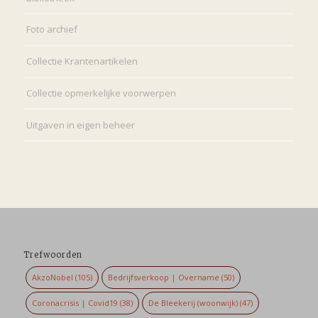
Foto archief
Collectie Krantenartikelen
Collectie opmerkelijke voorwerpen
Uitgaven in eigen beheer
Trefwoorden
AkzoNobel
(105)
Bedrijfsverkoop | Overname
(50)
Coronacrisis | Covid19
(38)
De Bleekerij (woonwijk)
(47)