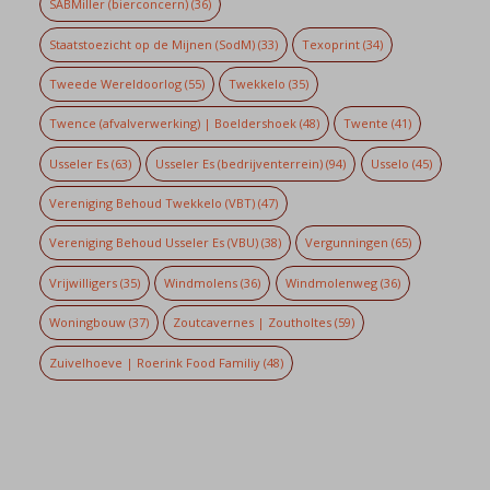
SABMiller (bierconcern)
(36)
Staatstoezicht op de Mijnen (SodM)
(33)
Texoprint
(34)
Tweede Wereldoorlog
(55)
Twekkelo
(35)
Twence (afvalverwerking) | Boeldershoek
(48)
Twente
(41)
Usseler Es
(63)
Usseler Es (bedrijventerrein)
(94)
Usselo
(45)
Vereniging Behoud Twekkelo (VBT)
(47)
Vereniging Behoud Usseler Es (VBU)
(38)
Vergunningen
(65)
Vrijwilligers
(35)
Windmolens
(36)
Windmolenweg
(36)
Woningbouw
(37)
Zoutcavernes | Zoutholtes
(59)
Zuivelhoeve | Roerink Food Familiy
(48)