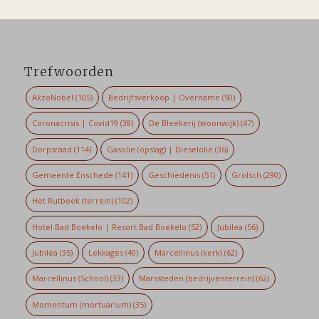
Trefwoorden
AkzoNobel
(105)
Bedrijfsverkoop | Overname
(50)
Coronacrisis | Covid19
(38)
De Bleekerij (woonwijk)
(47)
Dorpsraad
(114)
Gasolie (opslag) | Dieselolie
(36)
Gemeente Enschede
(141)
Geschiedenis
(51)
Grolsch
(290)
Het Rutbeek (terrein)
(102)
Hotel Bad Boekelo | Resort Bad Boekelo
(52)
Jubilea
(56)
Jubilea
(35)
Lekkages
(40)
Marcellinus (kerk)
(62)
Marcellinus (School)
(33)
Marssteden (bedrijventerrein)
(62)
Momentum (mortuarium)
(35)