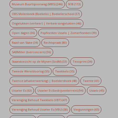
Museum Buurtspoorweg (MBS)
(246)
N18
(113)
OBS Molenbeek (Boekelo) | Boekelerschool
(37)
Ongelukken (verkeer) | Verkeersongelukken
(46)
Open dagen
(36)
Popfeesten Usselo | Zomerfeesten
(39)
Raad van State
(34)
Rechtspraak
(80)
SABMiller (bierconcern)
(36)
Staatstoezicht op de Mijnen (SodM)
(33)
Texoprint
(34)
Tweede Wereldoorlog
(55)
Twekkelo
(35)
Twence (afvalverwerking) | Boeldershoek
(48)
Twente
(41)
Usseler Es
(63)
Usseler Es (bedrijventerrein)
(94)
Usselo
(45)
Vereniging Behoud Twekkelo (VBT)
(47)
Vereniging Behoud Usseler Es (VBU)
(38)
Vergunningen
(65)