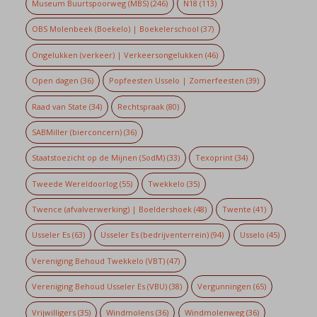
Museum Buurtspoorweg (MBS)
(246)
N18
(113)
OBS Molenbeek (Boekelo) | Boekelerschool
(37)
Ongelukken (verkeer) | Verkeersongelukken
(46)
Open dagen
(36)
Popfeesten Usselo | Zomerfeesten
(39)
Raad van State
(34)
Rechtspraak
(80)
SABMiller (bierconcern)
(36)
Staatstoezicht op de Mijnen (SodM)
(33)
Texoprint
(34)
Tweede Wereldoorlog
(55)
Twekkelo
(35)
Twence (afvalverwerking) | Boeldershoek
(48)
Twente
(41)
Usseler Es
(63)
Usseler Es (bedrijventerrein)
(94)
Usselo
(45)
Vereniging Behoud Twekkelo (VBT)
(47)
Vereniging Behoud Usseler Es (VBU)
(38)
Vergunningen
(65)
Vrijwilligers
(35)
Windmolens
(36)
Windmolenweg
(36)