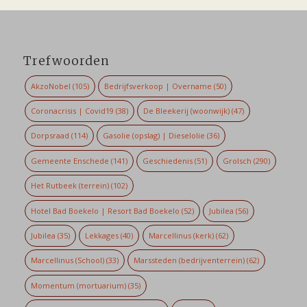
Trefwoorden
AkzoNobel
(105)
Bedrijfsverkoop | Overname
(50)
Coronacrisis | Covid19
(38)
De Bleekerij (woonwijk)
(47)
Dorpsraad
(114)
Gasolie (opslag) | Dieselolie
(36)
Gemeente Enschede
(141)
Geschiedenis
(51)
Grolsch
(290)
Het Rutbeek (terrein)
(102)
Hotel Bad Boekelo | Resort Bad Boekelo
(52)
Jubilea
(56)
Jubilea
(35)
Lekkages
(40)
Marcellinus (kerk)
(62)
Marcellinus (School)
(33)
Marssteden (bedrijventerrein)
(62)
Momentum (mortuarium)
(35)