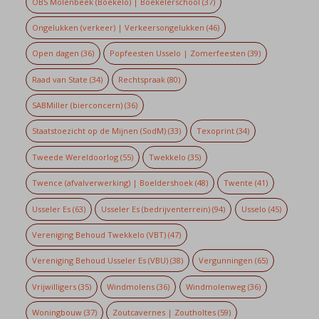
OBS Molenbeek (Boekelo) | Boekelerschool
(37)
Ongelukken (verkeer) | Verkeersongelukken
(46)
Open dagen
(36)
Popfeesten Usselo | Zomerfeesten
(39)
Raad van State
(34)
Rechtspraak
(80)
SABMiller (bierconcern)
(36)
Staatstoezicht op de Mijnen (SodM)
(33)
Texoprint
(34)
Tweede Wereldoorlog
(55)
Twekkelo
(35)
Twence (afvalverwerking) | Boeldershoek
(48)
Twente
(41)
Usseler Es
(63)
Usseler Es (bedrijventerrein)
(94)
Usselo
(45)
Vereniging Behoud Twekkelo (VBT)
(47)
Vereniging Behoud Usseler Es (VBU)
(38)
Vergunningen
(65)
Vrijwilligers
(35)
Windmolens
(36)
Windmolenweg
(36)
Woningbouw
(37)
Zoutcavernes | Zoutholtes
(59)