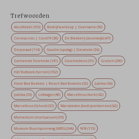
Trefwoorden
AkzoNobel
(105)
Bedrijfsverkoop | Overname
(50)
Coronacrisis | Covid19
(38)
De Bleekerij (woonwijk)
(47)
Dorpsraad
(114)
Gasolie (opslag) | Dieselolie
(36)
Gemeente Enschede
(141)
Geschiedenis
(51)
Grolsch
(290)
Het Rutbeek (terrein)
(102)
Hotel Bad Boekelo | Resort Bad Boekelo
(52)
Jubilea
(56)
Jubilea
(35)
Lekkages
(40)
Marcellinus (kerk)
(62)
Marcellinus (School)
(33)
Marssteden (bedrijventerrein)
(62)
Momentum (mortuarium)
(35)
Museum Buurtspoorweg (MBS)
(246)
N18
(113)