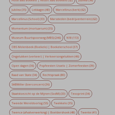
Hotel Bad Boekelo | Resort Bad Boekelo
(52)
Jubilea
(56)
Jubilea
(35)
Lekkages
(40)
Marcellinus (kerk)
(62)
Marcellinus (School)
(33)
Marssteden (bedrijventerrein)
(62)
Momentum (mortuarium)
(35)
Museum Buurtspoorweg (MBS)
(246)
N18
(113)
OBS Molenbeek (Boekelo) | Boekelerschool
(37)
Ongelukken (verkeer) | Verkeersongelukken
(46)
Open dagen
(36)
Popfeesten Usselo | Zomerfeesten
(39)
Raad van State
(34)
Rechtspraak
(80)
SABMiller (bierconcern)
(36)
Staatstoezicht op de Mijnen (SodM)
(33)
Texoprint
(34)
Tweede Wereldoorlog
(55)
Twekkelo
(35)
Twence (afvalverwerking) | Boeldershoek
(48)
Twente
(41)