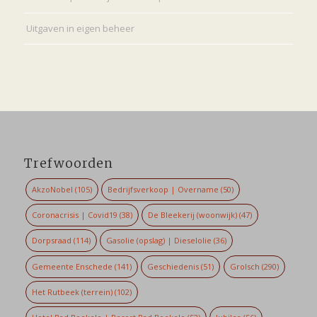
Uitgaven in eigen beheer
Trefwoorden
AkzoNobel
(105)
Bedrijfsverkoop | Overname
(50)
Coronacrisis | Covid19
(38)
De Bleekerij (woonwijk)
(47)
Dorpsraad
(114)
Gasolie (opslag) | Dieselolie
(36)
Gemeente Enschede
(141)
Geschiedenis
(51)
Grolsch
(290)
Het Rutbeek (terrein)
(102)