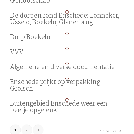
Genootschap
De dorpen rond Enschede: Lonneker,
Usselo, Boekelo, Glanerbrug
Dorp Boekelo
VVV
Algemene en diverse documentatie
Enschede prijkt op verpakking
Grolsch
Buitengebied Enschede weer een
beetje opgeleukt
1
2
3
Pagina 1 van 3