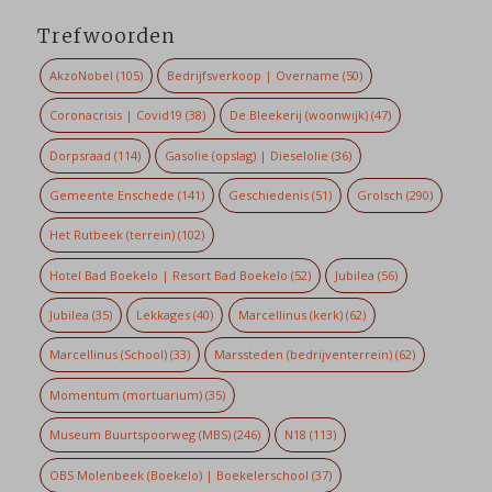
Trefwoorden
AkzoNobel
(105)
Bedrijfsverkoop | Overname
(50)
Coronacrisis | Covid19
(38)
De Bleekerij (woonwijk)
(47)
Dorpsraad
(114)
Gasolie (opslag) | Dieselolie
(36)
Gemeente Enschede
(141)
Geschiedenis
(51)
Grolsch
(290)
Het Rutbeek (terrein)
(102)
Hotel Bad Boekelo | Resort Bad Boekelo
(52)
Jubilea
(56)
Jubilea
(35)
Lekkages
(40)
Marcellinus (kerk)
(62)
Marcellinus (School)
(33)
Marssteden (bedrijventerrein)
(62)
Momentum (mortuarium)
(35)
Museum Buurtspoorweg (MBS)
(246)
N18
(113)
OBS Molenbeek (Boekelo) | Boekelerschool
(37)