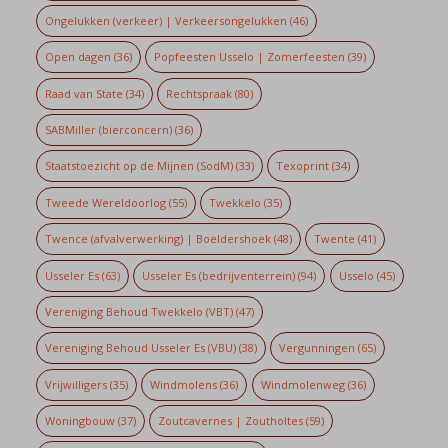
Ongelukken (verkeer) | Verkeersongelukken
(46)
Open dagen
(36)
Popfeesten Usselo | Zomerfeesten
(39)
Raad van State
(34)
Rechtspraak
(80)
SABMiller (bierconcern)
(36)
Staatstoezicht op de Mijnen (SodM)
(33)
Texoprint
(34)
Tweede Wereldoorlog
(55)
Twekkelo
(35)
Twence (afvalverwerking) | Boeldershoek
(48)
Twente
(41)
Usseler Es
(63)
Usseler Es (bedrijventerrein)
(94)
Usselo
(45)
Vereniging Behoud Twekkelo (VBT)
(47)
Vereniging Behoud Usseler Es (VBU)
(38)
Vergunningen
(65)
Vrijwilligers
(35)
Windmolens
(36)
Windmolenweg
(36)
Woningbouw
(37)
Zoutcavernes | Zoutholtes
(59)