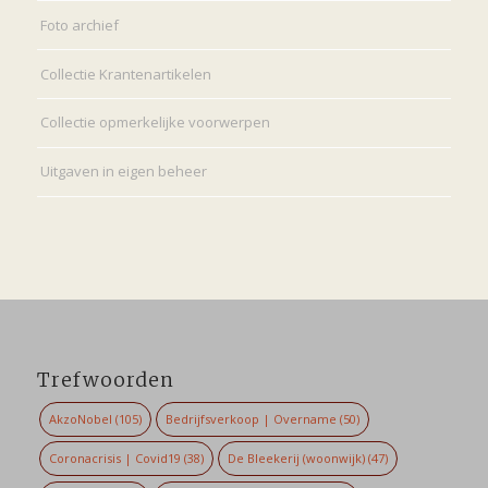
Foto archief
Collectie Krantenartikelen
Collectie opmerkelijke voorwerpen
Uitgaven in eigen beheer
Trefwoorden
AkzoNobel
(105)
Bedrijfsverkoop | Overname
(50)
Coronacrisis | Covid19
(38)
De Bleekerij (woonwijk)
(47)