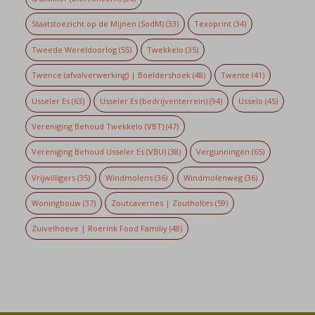
Staatstoezicht op de Mijnen (SodM)
(33)
Texoprint
(34)
Tweede Wereldoorlog
(55)
Twekkelo
(35)
Twence (afvalverwerking) | Boeldershoek
(48)
Twente
(41)
Usseler Es
(63)
Usseler Es (bedrijventerrein)
(94)
Usselo
(45)
Vereniging Behoud Twekkelo (VBT)
(47)
Vereniging Behoud Usseler Es (VBU)
(38)
Vergunningen
(65)
Vrijwilligers
(35)
Windmolens
(36)
Windmolenweg
(36)
Woningbouw
(37)
Zoutcavernes | Zoutholtes
(59)
Zuivelhoeve | Roerink Food Familiy
(48)