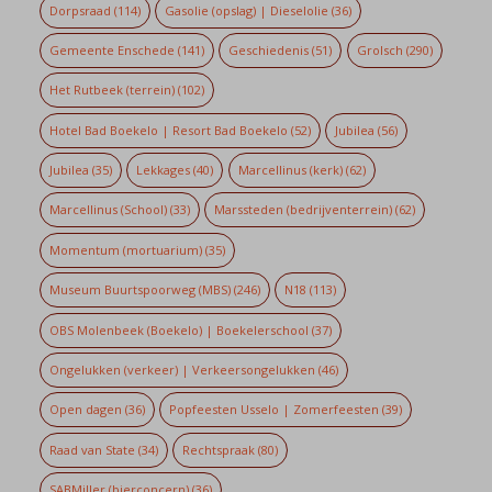
Dorpsraad
(114)
Gasolie (opslag) | Dieselolie
(36)
Gemeente Enschede
(141)
Geschiedenis
(51)
Grolsch
(290)
Het Rutbeek (terrein)
(102)
Hotel Bad Boekelo | Resort Bad Boekelo
(52)
Jubilea
(56)
Jubilea
(35)
Lekkages
(40)
Marcellinus (kerk)
(62)
Marcellinus (School)
(33)
Marssteden (bedrijventerrein)
(62)
Momentum (mortuarium)
(35)
Museum Buurtspoorweg (MBS)
(246)
N18
(113)
OBS Molenbeek (Boekelo) | Boekelerschool
(37)
Ongelukken (verkeer) | Verkeersongelukken
(46)
Open dagen
(36)
Popfeesten Usselo | Zomerfeesten
(39)
Raad van State
(34)
Rechtspraak
(80)
SABMiller (bierconcern)
(36)