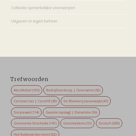
Collectie opmerkelijke voorwerpen
Uitgaven in eigen beheer
Trefwoorden
AkzoNobel
(105)
Bedrijfsverkoop | Overname
(50)
Coronacrisis | Covid19
(38)
De Bleekerij (woonwijk)
(47)
Dorpsraad
(114)
Gasolie (opslag) | Dieselolie
(36)
Gemeente Enschede
(141)
Geschiedenis
(51)
Grolsch
(290)
Het Rutbeek (terrein)
(102)