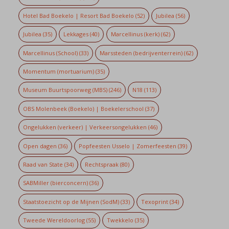
Hotel Bad Boekelo | Resort Bad Boekelo
(52)
Jubilea
(56)
Jubilea
(35)
Lekkages
(40)
Marcellinus (kerk)
(62)
Marcellinus (School)
(33)
Marssteden (bedrijventerrein)
(62)
Momentum (mortuarium)
(35)
Museum Buurtspoorweg (MBS)
(246)
N18
(113)
OBS Molenbeek (Boekelo) | Boekelerschool
(37)
Ongelukken (verkeer) | Verkeersongelukken
(46)
Open dagen
(36)
Popfeesten Usselo | Zomerfeesten
(39)
Raad van State
(34)
Rechtspraak
(80)
SABMiller (bierconcern)
(36)
Staatstoezicht op de Mijnen (SodM)
(33)
Texoprint
(34)
Tweede Wereldoorlog
(55)
Twekkelo
(35)