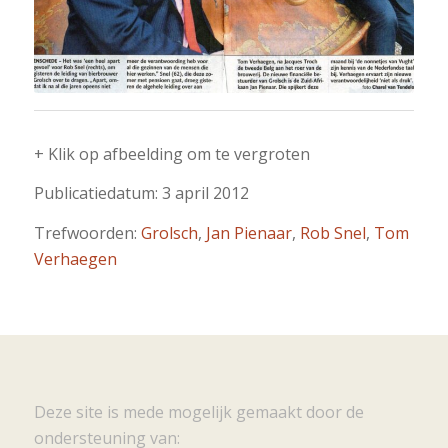
+ Klik op afbeelding om te vergroten
Publicatiedatum: 3 april 2012
Trefwoorden:
Grolsch
,
Jan Pienaar
,
Rob Snel
,
Tom
Verhaegen
Deze site is mede mogelijk gemaakt door de
ondersteuning van: