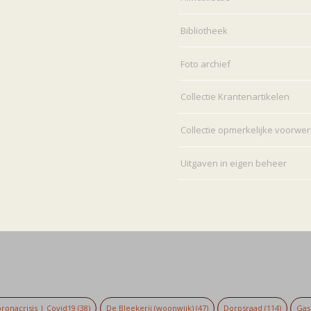
Bibliotheek
Foto archief
Collectie Krantenartikelen
Collectie opmerkelijke voorwe
Uitgaven in eigen beheer
ronacrisis | Covid19
(38)
De Bleekerij (woonwijk)
(47)
Dorpsraad
(114)
Gaso