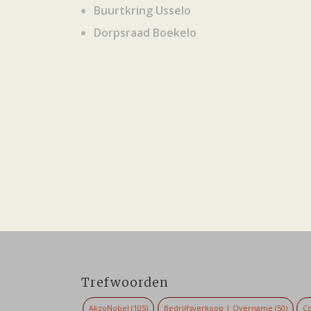
Buurtkring Usselo
Dorpsraad Boekelo
Trefwoorden
AkzoNobel
(105)
Bedrijfsverkoop | Overname
(50)
Co