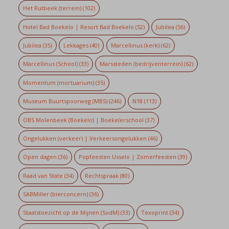
Het Rutbeek (terrein)
(102)
Hotel Bad Boekelo | Resort Bad Boekelo
(52)
Jubilea
(56)
Jubilea
(35)
Lekkages
(40)
Marcellinus (kerk)
(62)
Marcellinus (School)
(33)
Marssteden (bedrijventerrein)
(62)
Momentum (mortuarium)
(35)
Museum Buurtspoorweg (MBS)
(246)
N18
(113)
OBS Molenbeek (Boekelo) | Boekelerschool
(37)
Ongelukken (verkeer) | Verkeersongelukken
(46)
Open dagen
(36)
Popfeesten Usselo | Zomerfeesten
(39)
Raad van State
(34)
Rechtspraak
(80)
SABMiller (bierconcern)
(36)
Staatstoezicht op de Mijnen (SodM)
(33)
Texoprint
(34)