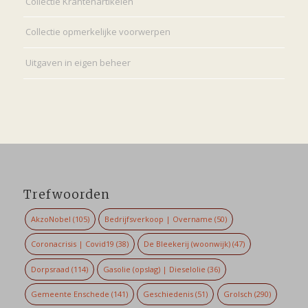
Collectie Krantenartikelen
Collectie opmerkelijke voorwerpen
Uitgaven in eigen beheer
Trefwoorden
AkzoNobel
(105)
Bedrijfsverkoop | Overname
(50)
Coronacrisis | Covid19
(38)
De Bleekerij (woonwijk)
(47)
Dorpsraad
(114)
Gasolie (opslag) | Dieselolie
(36)
Gemeente Enschede
(141)
Geschiedenis
(51)
Grolsch
(290)