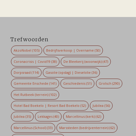
Trefwoorden
AkzoNobel
(105)
Bedrijfsverkoop | Overname
(50)
Coronacrisis | Covid19
(38)
De Bleekerij (woonwijk)
(47)
Dorpsraad
(114)
Gasolie (opslag) | Dieselolie
(36)
Gemeente Enschede
(141)
Geschiedenis
(51)
Grolsch
(290)
Het Rutbeek (terrein)
(102)
Hotel Bad Boekelo | Resort Bad Boekelo
(52)
Jubilea
(56)
Jubilea
(35)
Lekkages
(40)
Marcellinus (kerk)
(62)
Marcellinus (School)
(33)
Marssteden (bedrijventerrein)
(62)