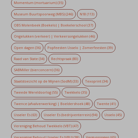
Momentum (mortuarium)
(35)
Museum Buurtspoorweg (MBS)
(246)
N18
(113)
OBS Molenbeek (Boekelo) | Boekelerschool
(37)
Ongelukken (verkeer) | Verkeersongelukken
(46)
Open dagen
(36)
Popfeesten Usselo | Zomerfeesten
(39)
Raad van State
(34)
Rechtspraak
(80)
SABMiller (bierconcern)
(36)
Staatstoezicht op de Mijnen (SodM)
(33)
Texoprint
(34)
Tweede Wereldoorlog
(55)
Twekkelo
(35)
Twence (afvalverwerking) | Boeldershoek
(48)
Twente
(41)
Usseler Es
(63)
Usseler Es (bedrijventerrein)
(94)
Usselo
(45)
Vereniging Behoud Twekkelo (VBT)
(47)
Vereniging Behoud Usseler Es (VBU)
(38)
Vergunningen
(65)