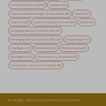
Tweede Wereldoorlog
(55)
Twekkelo
(35)
Twence (afvalverwerking) | Boeldershoek
(48)
Twente
(41)
Usseler Es
(63)
Usseler Es (bedrijventerrein)
(94)
Usselo
(45)
Vereniging Behoud Twekkelo (VBT)
(47)
Vereniging Behoud Usseler Es (VBU)
(38)
Vergunningen
(65)
Vrijwilligers
(35)
Windmolens
(36)
Windmolenweg
(36)
Woningbouw
(37)
Zoutcavernes | Zoutholtes
(59)
Zuivelhoeve | Roerink Food Familiy
(48)
© Copyright -
Historische Kring Boekelo Usselo Twekkelo