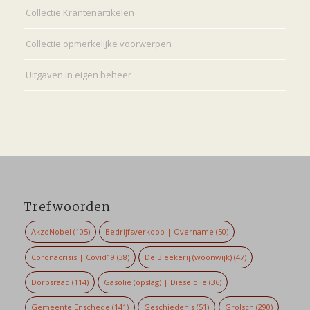
Collectie Krantenartikelen
Collectie opmerkelijke voorwerpen
Uitgaven in eigen beheer
Trefwoorden
AkzoNobel
(105)
Bedrijfsverkoop | Overname
(50)
Coronacrisis | Covid19
(38)
De Bleekerij (woonwijk)
(47)
Dorpsraad
(114)
Gasolie (opslag) | Dieselolie
(36)
Gemeente Enschede
(141)
Geschiedenis
(51)
Grolsch
(290)