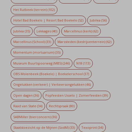
Het Rutbeek (terrein)
(102)
Hotel Bad Boekelo | Resort Bad Boekelo
(52)
Jubilea
(56)
Jubilea
(35)
Lekkages
(40)
Marcellinus (kerk)
(62)
Marcellinus (School)
(33)
Marssteden (bedrijventerrein)
(62)
Momentum (mortuarium)
(35)
Museum Buurtspoorweg (MBS)
(246)
N18
(113)
OBS Molenbeek (Boekelo) | Boekelerschool
(37)
Ongelukken (verkeer) | Verkeersongelukken
(46)
Open dagen
(36)
Popfeesten Usselo | Zomerfeesten
(39)
Raad van State
(34)
Rechtspraak
(80)
SABMiller (bierconcern)
(36)
Staatstoezicht op de Mijnen (SodM)
(33)
Texoprint
(34)