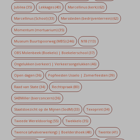
Jubilea
(35)
Lekkages
(40)
Marcellinus (kerk)
(62)
Marcellinus (School)
(33)
Marssteden (bedrijventerrein)
(62)
Momentum (mortuarium)
(35)
Museum Buurtspoorweg (MBS)
(246)
N18
(113)
OBS Molenbeek (Boekelo) | Boekelerschool
(37)
Ongelukken (verkeer) | Verkeersongelukken
(46)
Open dagen
(36)
Popfeesten Usselo | Zomerfeesten
(39)
Raad van State
(34)
Rechtspraak
(80)
SABMiller (bierconcern)
(36)
Staatstoezicht op de Mijnen (SodM)
(33)
Texoprint
(34)
Tweede Wereldoorlog
(55)
Twekkelo
(35)
Twence (afvalverwerking) | Boeldershoek
(48)
Twente
(41)