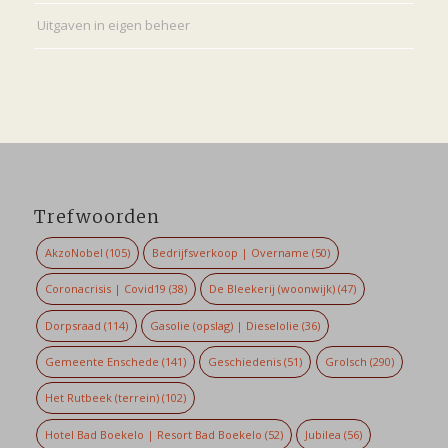
Uitgaven in eigen beheer
Trefwoorden
AkzoNobel
(105)
Bedrijfsverkoop | Overname
(50)
Coronacrisis | Covid19
(38)
De Bleekerij (woonwijk)
(47)
Dorpsraad
(114)
Gasolie (opslag) | Dieselolie
(36)
Gemeente Enschede
(141)
Geschiedenis
(51)
Grolsch
(290)
Het Rutbeek (terrein)
(102)
Hotel Bad Boekelo | Resort Bad Boekelo
(52)
Jubilea
(56)