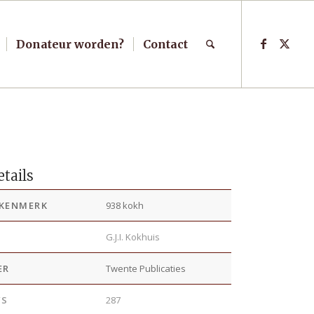
Donateur worden?
Contact
tails
KENMERK
938 kokh
R
G.J.I. Kokhuis
ER
Twente Publicaties
’S
287