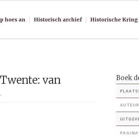
p hoes an
Historisch archief
Historische Kring
 Twente: van
Boek de
n
PLAATS
AUTEU
UITGEV
PAGINA