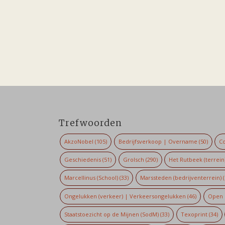
Trefwoorden
AkzoNobel
(105)
Bedrijfsverkoop | Overname
(50)
Co
Geschiedenis
(51)
Grolsch
(290)
Het Rutbeek (terrein
Marcellinus (School)
(33)
Marssteden (bedrijventerrein)
(
Ongelukken (verkeer) | Verkeersongelukken
(46)
Open 
Staatstoezicht op de Mijnen (SodM)
(33)
Texoprint
(34)