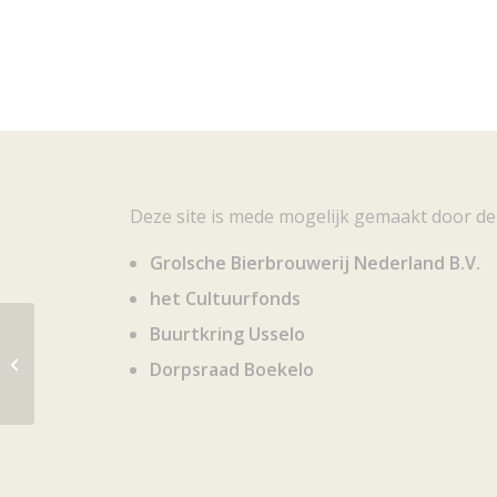
Deze site is mede mogelijk gemaakt door de
Grolsche Bierbrouwerij Nederland B.V.
het Cultuurfonds
Buurtkring Usselo
Twente toen en nu 10: textiel, textiel
Dorpsraad Boekelo
en nog eens textiel