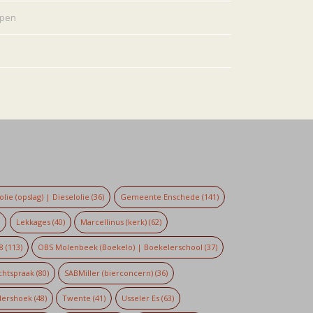
rpen
lie (opslag) | Dieselolie
(36)
Gemeente Enschede
(141)
)
Lekkages
(40)
Marcellinus (kerk)
(62)
8
(113)
OBS Molenbeek (Boekelo) | Boekelerschool
(37)
chtspraak
(80)
SABMiller (bierconcern)
(36)
dershoek
(48)
Twente
(41)
Usseler Es
(63)