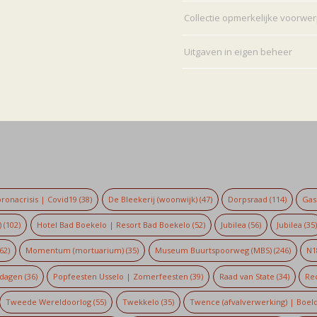
Collectie opmerkelijke voorwe
Uitgaven in eigen beheer
ronacrisis | Covid19
(38)
De Bleekerij (woonwijk)
(47)
Dorpsraad
(114)
Gaso
)
(102)
Hotel Bad Boekelo | Resort Bad Boekelo
(52)
Jubilea
(56)
Jubilea
(35
62)
Momentum (mortuarium)
(35)
Museum Buurtspoorweg (MBS)
(246)
N1
dagen
(36)
Popfeesten Usselo | Zomerfeesten
(39)
Raad van State
(34)
Re
Tweede Wereldoorlog
(55)
Twekkelo
(35)
Twence (afvalverwerking) | Boel