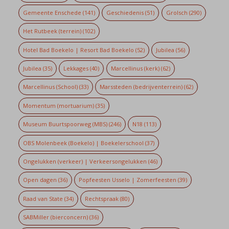
Gemeente Enschede
(141)
Geschiedenis
(51)
Grolsch
(290)
Het Rutbeek (terrein)
(102)
Hotel Bad Boekelo | Resort Bad Boekelo
(52)
Jubilea
(56)
Jubilea
(35)
Lekkages
(40)
Marcellinus (kerk)
(62)
Marcellinus (School)
(33)
Marssteden (bedrijventerrein)
(62)
Momentum (mortuarium)
(35)
Museum Buurtspoorweg (MBS)
(246)
N18
(113)
OBS Molenbeek (Boekelo) | Boekelerschool
(37)
Ongelukken (verkeer) | Verkeersongelukken
(46)
Open dagen
(36)
Popfeesten Usselo | Zomerfeesten
(39)
Raad van State
(34)
Rechtspraak
(80)
SABMiller (bierconcern)
(36)