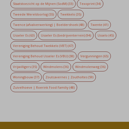
Staatstoezicht op de Mijnen (SodM)
(33)
Texoprint
(34)
Tweede Wereldoorlog
(55)
Twekkelo
(35)
Twence (afvalverwerking) | Boeldershoek
(48)
Twente
(41)
Usseler Es
(63)
Usseler Es (bedrijventerrein)
(94)
Usselo
(45)
Vereniging Behoud Twekkelo (VBT)
(47)
Vereniging Behoud Usseler Es (VBU)
(38)
Vergunningen
(65)
Vrijwilligers
(35)
Windmolens
(36)
Windmolenweg
(36)
Woningbouw
(37)
Zoutcavernes | Zoutholtes
(59)
Zuivelhoeve | Roerink Food Familiy
(48)