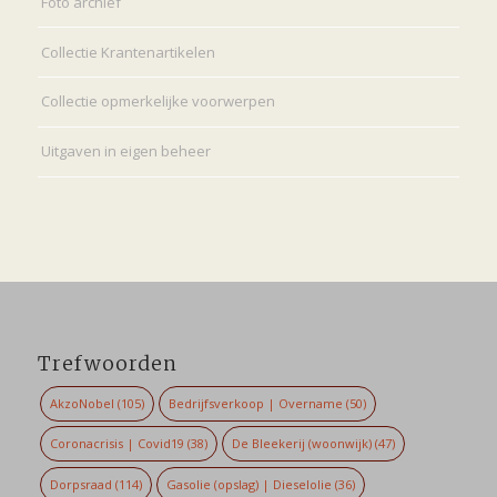
Foto archief
Collectie Krantenartikelen
Collectie opmerkelijke voorwerpen
Uitgaven in eigen beheer
Trefwoorden
AkzoNobel
(105)
Bedrijfsverkoop | Overname
(50)
Coronacrisis | Covid19
(38)
De Bleekerij (woonwijk)
(47)
Dorpsraad
(114)
Gasolie (opslag) | Dieselolie
(36)