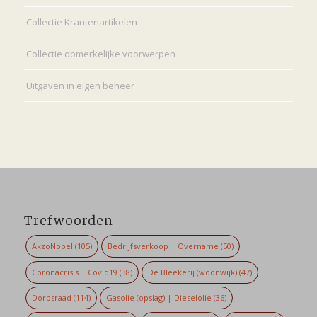
Collectie Krantenartikelen
Collectie opmerkelijke voorwerpen
Uitgaven in eigen beheer
Trefwoorden
AkzoNobel
(105)
Bedrijfsverkoop | Overname
(50)
Coronacrisis | Covid19
(38)
De Bleekerij (woonwijk)
(47)
Dorpsraad
(114)
Gasolie (opslag) | Dieselolie
(36)