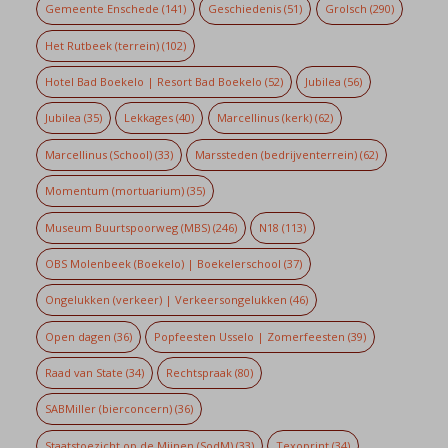
Gemeente Enschede
(141)
Geschiedenis
(51)
Grolsch
(290)
Het Rutbeek (terrein)
(102)
Hotel Bad Boekelo | Resort Bad Boekelo
(52)
Jubilea
(56)
Jubilea
(35)
Lekkages
(40)
Marcellinus (kerk)
(62)
Marcellinus (School)
(33)
Marssteden (bedrijventerrein)
(62)
Momentum (mortuarium)
(35)
Museum Buurtspoorweg (MBS)
(246)
N18
(113)
OBS Molenbeek (Boekelo) | Boekelerschool
(37)
Ongelukken (verkeer) | Verkeersongelukken
(46)
Open dagen
(36)
Popfeesten Usselo | Zomerfeesten
(39)
Raad van State
(34)
Rechtspraak
(80)
SABMiller (bierconcern)
(36)
Staatstoezicht op de Mijnen (SodM)
(33)
Texoprint
(34)