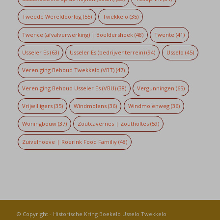
Tweede Wereldoorlog
(55)
Twekkelo
(35)
Twence (afvalverwerking) | Boeldershoek
(48)
Twente
(41)
Usseler Es
(63)
Usseler Es (bedrijventerrein)
(94)
Usselo
(45)
Vereniging Behoud Twekkelo (VBT)
(47)
Vereniging Behoud Usseler Es (VBU)
(38)
Vergunningen
(65)
Vrijwilligers
(35)
Windmolens
(36)
Windmolenweg
(36)
Woningbouw
(37)
Zoutcavernes | Zoutholtes
(59)
Zuivelhoeve | Roerink Food Familiy
(48)
© Copyright -
Historische Kring Boekelo Usselo Twekkelo