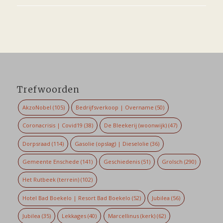
Trefwoorden
AkzoNobel
(105)
Bedrijfsverkoop | Overname
(50)
Coronacrisis | Covid19
(38)
De Bleekerij (woonwijk)
(47)
Dorpsraad
(114)
Gasolie (opslag) | Dieselolie
(36)
Gemeente Enschede
(141)
Geschiedenis
(51)
Grolsch
(290)
Het Rutbeek (terrein)
(102)
Hotel Bad Boekelo | Resort Bad Boekelo
(52)
Jubilea
(56)
Jubilea
(35)
Lekkages
(40)
Marcellinus (kerk)
(62)