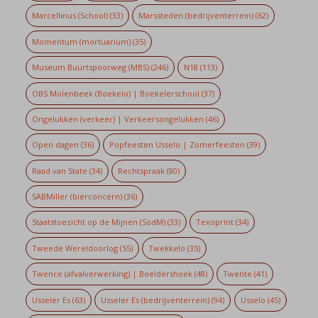
Marcellinus (School)
(33)
Marssteden (bedrijventerrein)
(62)
Momentum (mortuarium)
(35)
Museum Buurtspoorweg (MBS)
(246)
N18
(113)
OBS Molenbeek (Boekelo) | Boekelerschool
(37)
Ongelukken (verkeer) | Verkeersongelukken
(46)
Open dagen
(36)
Popfeesten Usselo | Zomerfeesten
(39)
Raad van State
(34)
Rechtspraak
(80)
SABMiller (bierconcern)
(36)
Staatstoezicht op de Mijnen (SodM)
(33)
Texoprint
(34)
Tweede Wereldoorlog
(55)
Twekkelo
(35)
Twence (afvalverwerking) | Boeldershoek
(48)
Twente
(41)
Usseler Es
(63)
Usseler Es (bedrijventerrein)
(94)
Usselo
(45)