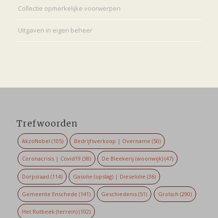
Collectie opmerkelijke voorwerpen
Uitgaven in eigen beheer
Trefwoorden
AkzoNobel
(105)
Bedrijfsverkoop | Overname
(50)
Coronacrisis | Covid19
(38)
De Bleekerij (woonwijk)
(47)
Dorpsraad
(114)
Gasolie (opslag) | Dieselolie
(36)
Gemeente Enschede
(141)
Geschiedenis
(51)
Grolsch
(290)
Het Rutbeek (terrein)
(102)