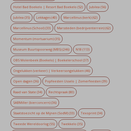
Hotel Bad Boekelo | Resort Bad Boekelo
(52)
Jubilea
(56)
Jubilea
(35)
Lekkages
(40)
Marcellinus (kerk)
(62)
Marcellinus (School)
(33)
Marssteden (bedrijventerrein)
(62)
Momentum (mortuarium)
(35)
Museum Buurtspoorweg (MBS)
(246)
N18
(113)
OBS Molenbeek (Boekelo) | Boekelerschool
(37)
Ongelukken (verkeer) | Verkeersongelukken
(46)
Open dagen
(36)
Popfeesten Usselo | Zomerfeesten
(39)
Raad van State
(34)
Rechtspraak
(80)
SABMiller (bierconcern)
(36)
Staatstoezicht op de Mijnen (SodM)
(33)
Texoprint
(34)
Tweede Wereldoorlog
(55)
Twekkelo
(35)