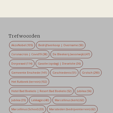
Trefwoorden
AkzoNobel
(105)
Bedrijfsverkoop | Overname
(50)
Coronacrisis | Covid19
(38)
De Bleekerij (woonwijk)
(47)
Dorpsraad
(114)
Gasolie (opslag) | Dieselolie
(36)
Gemeente Enschede
(141)
Geschiedenis
(51)
Grolsch
(290)
Het Rutbeek (terrein)
(102)
Hotel Bad Boekelo | Resort Bad Boekelo
(52)
Jubilea
(56)
Jubilea
(35)
Lekkages
(40)
Marcellinus (kerk)
(62)
Marcellinus (School)
(33)
Marssteden (bedrijventerrein)
(62)