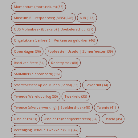
Momentum (mortuarium)
(35)
Museum Buurtspoorweg (MBS)
(246)
N18
(113)
OBS Molenbeek (Boekelo) | Boekelerschool
(37)
Ongelukken (verkeer) | Verkeersongelukken
(46)
Open dagen
(36)
Popfeesten Usselo | Zomerfeesten
(39)
Raad van State
(34)
Rechtspraak
(80)
SABMiller (bierconcern)
(36)
Staatstoezicht op de Mijnen (SodM)
(33)
Texoprint
(34)
Tweede Wereldoorlog
(55)
Twekkelo
(35)
Twence (afvalverwerking) | Boeldershoek
(48)
Twente
(41)
Usseler Es
(63)
Usseler Es (bedrijventerrein)
(94)
Usselo
(45)
Vereniging Behoud Twekkelo (VBT)
(47)