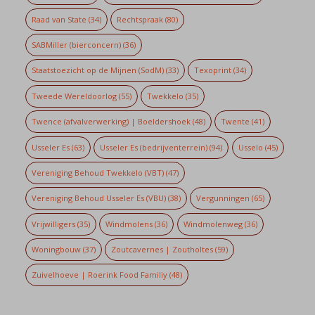
Raad van State
(34)
Rechtspraak
(80)
SABMiller (bierconcern)
(36)
Staatstoezicht op de Mijnen (SodM)
(33)
Texoprint
(34)
Tweede Wereldoorlog
(55)
Twekkelo
(35)
Twence (afvalverwerking) | Boeldershoek
(48)
Twente
(41)
Usseler Es
(63)
Usseler Es (bedrijventerrein)
(94)
Usselo
(45)
Vereniging Behoud Twekkelo (VBT)
(47)
Vereniging Behoud Usseler Es (VBU)
(38)
Vergunningen
(65)
Vrijwilligers
(35)
Windmolens
(36)
Windmolenweg
(36)
Woningbouw
(37)
Zoutcavernes | Zoutholtes
(59)
Zuivelhoeve | Roerink Food Familiy
(48)