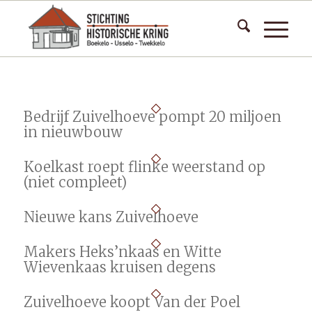
Bedrijf Zuivelhoeve pompt 20 miljoen
in nieuwbouw
Koelkast roept flinke weerstand op
(niet compleet)
Nieuwe kans Zuivelhoeve
Makers Heks’nkaas en Witte
Wievenkaas kruisen degens
Zuivelhoeve koopt Van der Poel