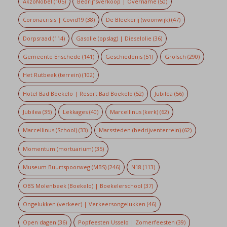
AkzoNobel
(105)
Bedrijfsverkoop | Overname
(50)
Coronacrisis | Covid19
(38)
De Bleekerij (woonwijk)
(47)
Dorpsraad
(114)
Gasolie (opslag) | Dieselolie
(36)
Gemeente Enschede
(141)
Geschiedenis
(51)
Grolsch
(290)
Het Rutbeek (terrein)
(102)
Hotel Bad Boekelo | Resort Bad Boekelo
(52)
Jubilea
(56)
Jubilea
(35)
Lekkages
(40)
Marcellinus (kerk)
(62)
Marcellinus (School)
(33)
Marssteden (bedrijventerrein)
(62)
Momentum (mortuarium)
(35)
Museum Buurtspoorweg (MBS)
(246)
N18
(113)
OBS Molenbeek (Boekelo) | Boekelerschool
(37)
Ongelukken (verkeer) | Verkeersongelukken
(46)
Open dagen
(36)
Popfeesten Usselo | Zomerfeesten
(39)