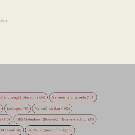
rpen
lie (opslag) | Dieselolie
(36)
Gemeente Enschede
(141)
)
Lekkages
(40)
Marcellinus (kerk)
(62)
8
(113)
OBS Molenbeek (Boekelo) | Boekelerschool
(37)
chtspraak
(80)
SABMiller (bierconcern)
(36)