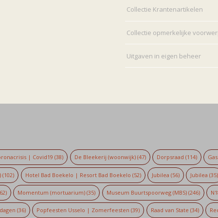
Collectie Krantenartikelen
Collectie opmerkelijke voorwe
Uitgaven in eigen beheer
ronacrisis | Covid19
(38)
De Bleekerij (woonwijk)
(47)
Dorpsraad
(114)
Gaso
)
(102)
Hotel Bad Boekelo | Resort Bad Boekelo
(52)
Jubilea
(56)
Jubilea
(35
62)
Momentum (mortuarium)
(35)
Museum Buurtspoorweg (MBS)
(246)
N1
dagen
(36)
Popfeesten Usselo | Zomerfeesten
(39)
Raad van State
(34)
Re