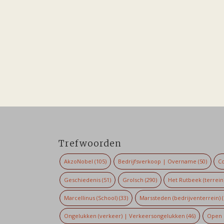
Trefwoorden
AkzoNobel
(105)
Bedrijfsverkoop | Overname
(50)
Co
Geschiedenis
(51)
Grolsch
(290)
Het Rutbeek (terrein
Marcellinus (School)
(33)
Marssteden (bedrijventerrein)
(
Ongelukken (verkeer) | Verkeersongelukken
(46)
Open 