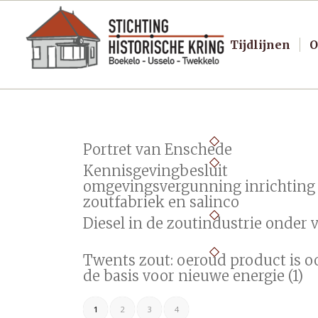
Tijdlijnen
O
Portret van Enschede
Kennisgevingbesluit
omgevingsvergunning inrichting
zoutfabriek en salinco
Diesel in de zoutindustrie onder 
Twents zout: oeroud product is o
de basis voor nieuwe energie (1)
1
2
3
4