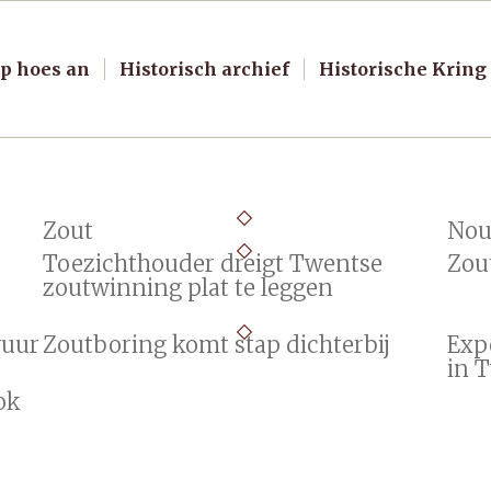
p hoes an
Historisch archief
Historische Kring
Zout
Nou
Toezichthouder dreigt Twentse
Zou
zoutwinning plat te leggen
vuur
Zoutboring komt stap dichterbij
Exp
in 
ok