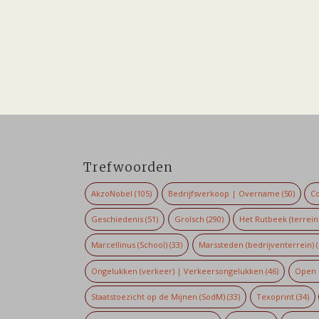
Trefwoorden
AkzoNobel
(105)
Bedrijfsverkoop | Overname
(50)
Co
Geschiedenis
(51)
Grolsch
(290)
Het Rutbeek (terrein
Marcellinus (School)
(33)
Marssteden (bedrijventerrein)
(
Ongelukken (verkeer) | Verkeersongelukken
(46)
Open 
Staatstoezicht op de Mijnen (SodM)
(33)
Texoprint
(34)