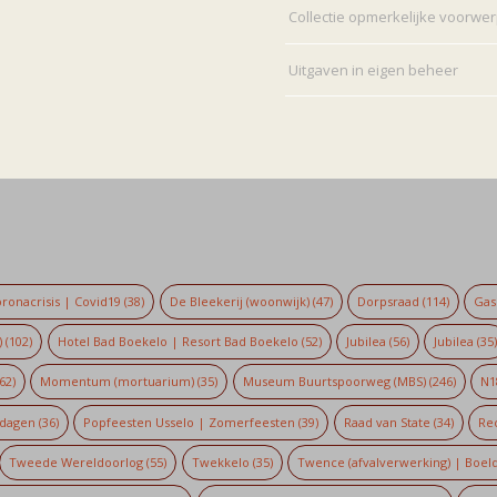
Collectie opmerkelijke voorwe
Uitgaven in eigen beheer
ronacrisis | Covid19
(38)
De Bleekerij (woonwijk)
(47)
Dorpsraad
(114)
Gaso
)
(102)
Hotel Bad Boekelo | Resort Bad Boekelo
(52)
Jubilea
(56)
Jubilea
(35
62)
Momentum (mortuarium)
(35)
Museum Buurtspoorweg (MBS)
(246)
N1
dagen
(36)
Popfeesten Usselo | Zomerfeesten
(39)
Raad van State
(34)
Re
Tweede Wereldoorlog
(55)
Twekkelo
(35)
Twence (afvalverwerking) | Boel