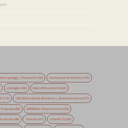
rpen
lie (opslag) | Dieselolie
(36)
Gemeente Enschede
(141)
)
Lekkages
(40)
Marcellinus (kerk)
(62)
8
(113)
OBS Molenbeek (Boekelo) | Boekelerschool
(37)
chtspraak
(80)
SABMiller (bierconcern)
(36)
dershoek
(48)
Twente
(41)
Usseler Es
(63)