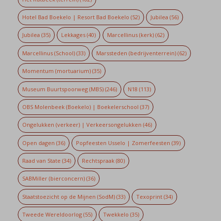
Hotel Bad Boekelo | Resort Bad Boekelo
(52)
Jubilea
(56)
Jubilea
(35)
Lekkages
(40)
Marcellinus (kerk)
(62)
Marcellinus (School)
(33)
Marssteden (bedrijventerrein)
(62)
Momentum (mortuarium)
(35)
Museum Buurtspoorweg (MBS)
(246)
N18
(113)
OBS Molenbeek (Boekelo) | Boekelerschool
(37)
Ongelukken (verkeer) | Verkeersongelukken
(46)
Open dagen
(36)
Popfeesten Usselo | Zomerfeesten
(39)
Raad van State
(34)
Rechtspraak
(80)
SABMiller (bierconcern)
(36)
Staatstoezicht op de Mijnen (SodM)
(33)
Texoprint
(34)
Tweede Wereldoorlog
(55)
Twekkelo
(35)