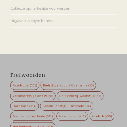
Collectie opmerkelijke voorwerpen
Uitgaven in eigen beheer
Trefwoorden
AkzoNobel
(105)
Bedrijfsverkoop | Overname
(50)
Coronacrisis | Covid19
(38)
De Bleekerij (woonwijk)
(47)
Dorpsraad
(114)
Gasolie (opslag) | Dieselolie
(36)
Gemeente Enschede
(141)
Geschiedenis
(51)
Grolsch
(290)
Het Rutbeek (terrein)
(102)